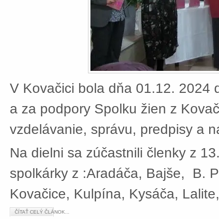
V Kovačici bola dňa 01.12. 2024 d
a za podpory Spolku žien z Kovači
vzdelávanie, správu, predpisy a 
Na dielni sa zúčastnili členky z 13
spolkárky z :Aradáča, Bajše, B. P
Kovačice, Kulpína, Kysáča, Lalite
ČÍTAŤ CELÝ ČLÁNOK...