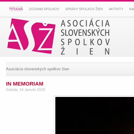
TITULNÁ
ZOZNAM SPOLKOV
SPRÁVY SPOLKOV ŽIEN
AKTIVITY
KA
Asociácia slovenských spolkov žien
IN MEMORIAM
Sobota, 24 Január 2026