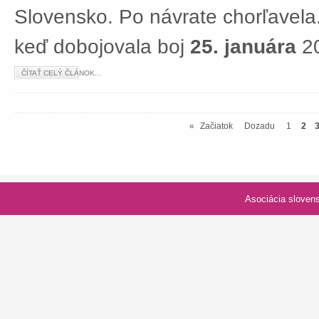
Slovensko. Po návrate chorľavela.
keď dobojovala boj
25. januára
20
ČÍTAŤ CELÝ ČLÁNOK...
«
Začiatok
Dozadu
1
2
Asociácia slovenských spolk