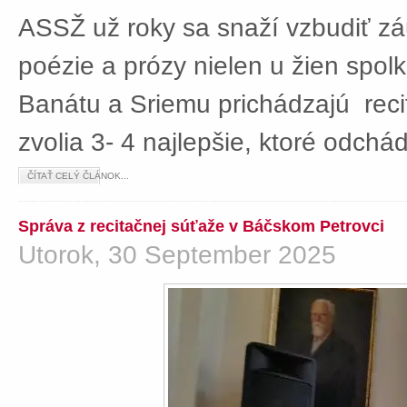
ASSŽ už roky sa snaží vzbudiť z
poézie a prózy nielen u žien spolká
Banátu a Sriemu prichádzajú rec
zvolia 3- 4 najlepšie, ktoré odch
ČÍTAŤ CELÝ ČLÁNOK...
Správa z recitačnej súťaže v Báčskom Petrovci
Utorok, 30 September 2025