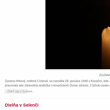
ZUZANA
Zuzana Hrková, rodená Cicková, sa narodila 28. januára 1948 v Kovačici, kde z
pracovala ako zdravotná sestrička v kovačickom Dome zdravia. Z tohoto postu 
ČÍTAŤ CELÝ ČLÁNOK...
Dielňa v Selenči