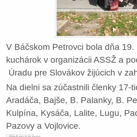
V Báčskom Petrovci bola dňa 19. 
kuchárok v organizácii ASSŽ a po
Úradu pre Slovákov žijúcich v zah
Na dielni sa zúčastnili členky 17-t
Aradáča, Bajše, B. Palanky, B. Pe
Kulpína, Kysáča, Lalite, Lugu, Pad
Pazovy a Vojlovice.