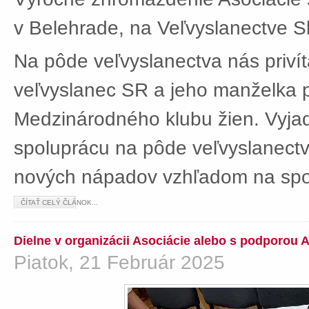
v Belehrade, na Veľvyslanectve Sl
Na pôde veľvyslanectva nás privít
veľvyslanec SR a jeho manželka 
Medzinárodného klubu žien. Vyjad
spoluprácu na pôde veľvyslanectv
nových nápadov vzhľadom na spol
ČÍTAŤ CELÝ ČLÁNOK...
Dielne v organizácii Asociácie alebo s podporou 
Piatok, 21 Február 2025