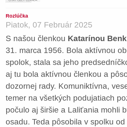
ČÍTAŤ CELÝ ČLÁNOK...
Rozlúčka
Piatok, 07 Február 2025
S našou členkou
Katarínou Ben
31. marca 1956. Bola aktívnou ob
spolok, stala sa jeho predsedníč
aj tu bola aktívnou členkou a pôs
dozornej rady. Komuniktívna, ves
temer na všetkých podujatiach po
počulo aj širšie a Laliťania mohli
osadu. Teda pôsobila v spolku od 