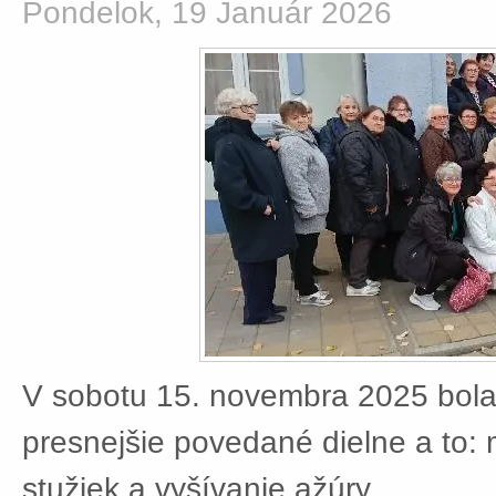
Pondelok, 19 Január 2026
V sobotu 15. novembra 2025 bola
presnejšie povedané dielne a to:
stužiek a vyšívanie ažúry.