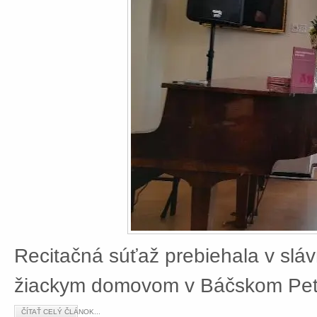
Recitačná súťaž prebiehala v slá
žiackym domovom v Báčskom Petr
ČÍTAŤ CELÝ ČLÁNOK...