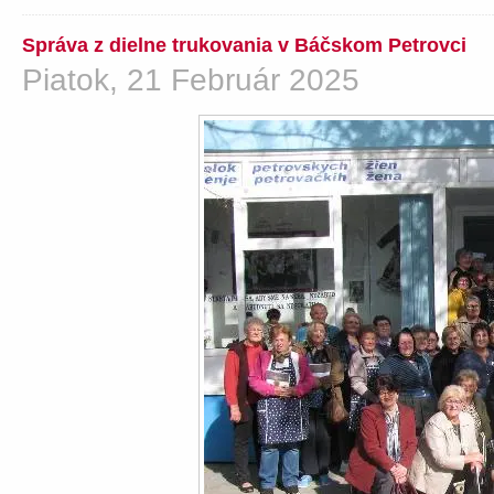
Správa z dielne trukovania v Báčskom Petrovci
Piatok, 21 Február 2025