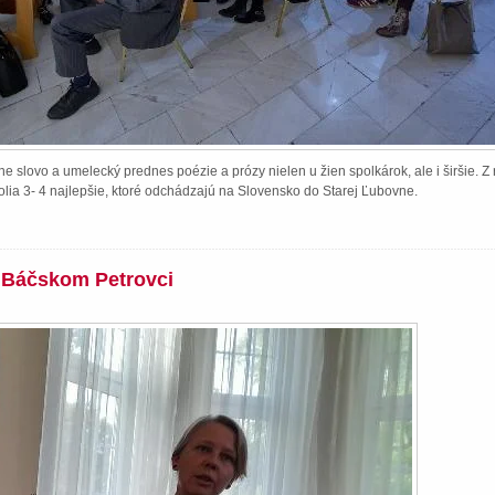
e slovo a umelecký prednes poézie a prózy nielen u žien spolkárok, ale i širšie. 
lia 3- 4 najlepšie, ktoré odchádzajú na Slovensko do Starej Ľubovne.
v Báčskom Petrovci