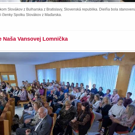
kom Slovákov z Bulharska z Bratislavy, Slovenská republika. Dielňa bola stanoven
li členky Spolku Slovákov z Maďarska.
ie Naša Vansovej Lomnička