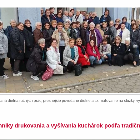
ná dielňa ručných prác, presnejšie povedané dielne a to: maľovanie na stužky, vy
chniky drukovania a vyšívania kuchárok podľa tradič