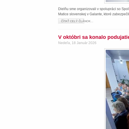
Dielňu sme organizovali v spolupráci so Spol
Matice slovenskej v Galante, ktoré zabezpeči
ČÍTAŤ CELÝ ČLÁNOK...
V októbri sa konalo podujat
Nedeľa, 18 Január 2026