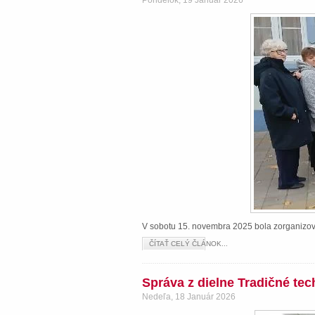
Pondelok, 19 Január 2026
V sobotu 15. novembra 2025 bola zorganizova
ČÍTAŤ CELÝ ČLÁNOK...
Správa z dielne Tradičné te
Nedeľa, 18 Január 2026