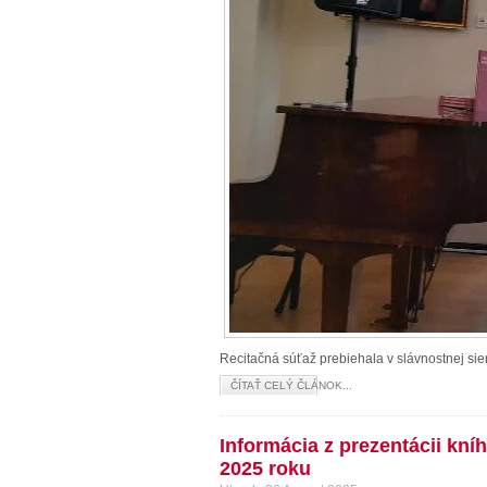
Recitačná súťaž prebiehala v slávnostnej s
ČÍTAŤ CELÝ ČLÁNOK...
Informácia z prezentácii kn
2025 roku