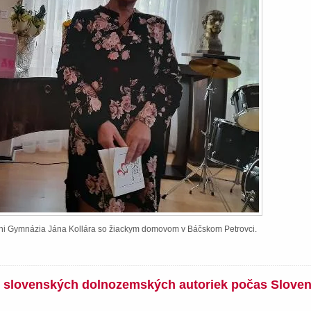
ieni Gymnázia Jána Kollára so žiackym domovom v Báčskom Petrovci.
íh slovenských dolnozemských autoriek počas Slove