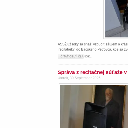
ASSŽ už roky sa snaží vzbudiť záujem o krásn
recitátorky do Báčskeho Petrovca, kde sa zvo
ČÍTAŤ CELÝ ČLÁNOK...
Správa z recitačnej súťaže 
Utorok, 30 September 2025