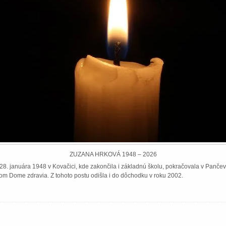
ZUZANA HRKOVÁ 1948 – 2026
8. januára 1948 v Kovačici, kde zakončila i základnú školu, pokračovala v Pančeve
om Dome zdravia. Z tohoto postu odišla i do dôchodku v roku 2002.