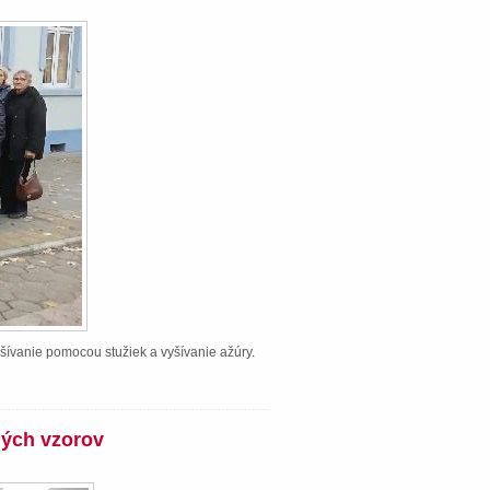
šívanie pomocou stužiek a vyšívanie ažúry.
ných vzorov