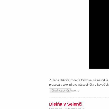
Zuzana Hrková, rodená Cicková, sa narodila 2
pracovala ako zdravotná sestrička v kovačick
ČÍTAŤ CELÝ ČLÁNOK...
Dielňa v Selenči