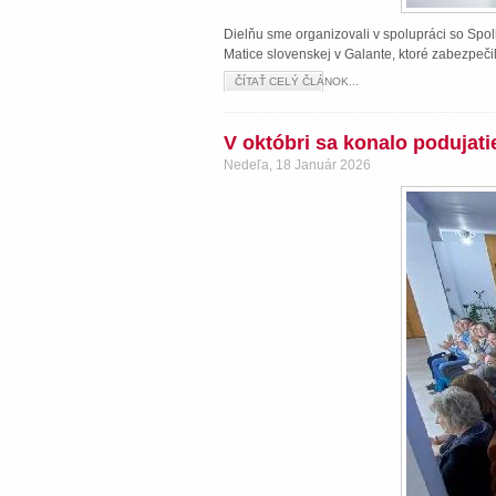
Dielňu sme organizovali v spolupráci so Spol
Matice slovenskej v Galante, ktoré zabezpeči
ČÍTAŤ CELÝ ČLÁNOK...
V októbri sa konalo podujat
Nedeľa, 18 Január 2026