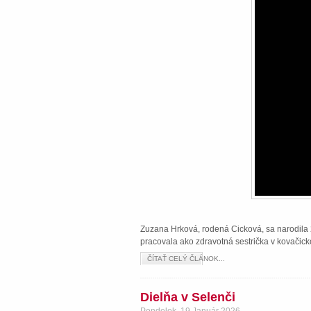
Zuzana Hrková, rodená Cicková, sa narodila 2
pracovala ako zdravotná sestrička v kovačick
ČÍTAŤ CELÝ ČLÁNOK...
Dielňa v Selenči