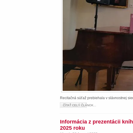
Recitačná súťaž prebiehala v slávnostnej s
ČÍTAŤ CELÝ ČLÁNOK...
Informácia z prezentácii kn
2025 roku