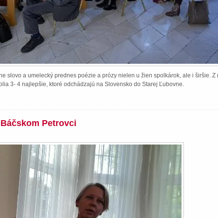
e slovo a umelecký prednes poézie a prózy nielen u žien spolkárok, ale i širšie. 
lia 3- 4 najlepšie, ktoré odchádzajú na Slovensko do Starej Ľubovne.
v Báčskom Petrovci