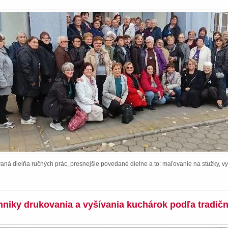
ná dielňa ručných prác, presnejšie povedané dielne a to: maľovanie na stužky, vy
chniky drukovania a vyšívania kuchárok podľa tradič