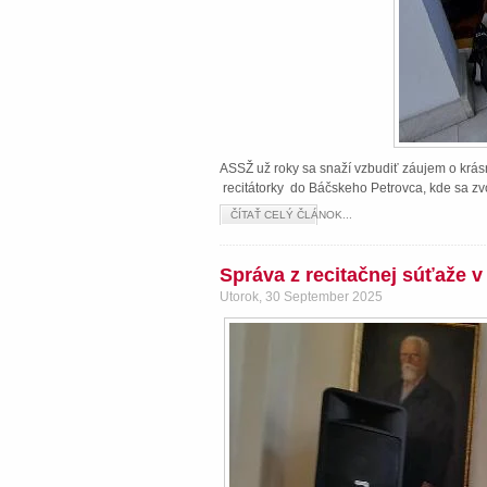
ASSŽ už roky sa snaží vzbudiť záujem o krásn
recitátorky do Báčskeho Petrovca, kde sa zvo
ČÍTAŤ CELÝ ČLÁNOK...
Správa z recitačnej súťaže 
Utorok, 30 September 2025