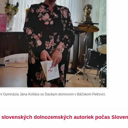
ieni Gymnázia Jána Kollára so žiackym domovom v Báčskom Petrovci.
íh slovenských dolnozemských autoriek počas Slove