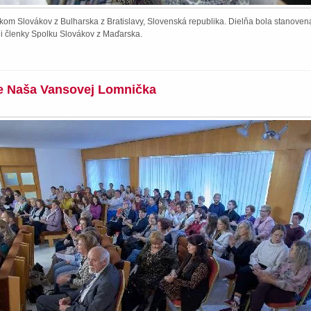
kom Slovákov z Bulharska z Bratislavy, Slovenská republika. Dielňa bola stanoven
li členky Spolku Slovákov z Maďarska.
ie Naša Vansovej Lomnička