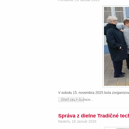
Pondelok, 19 Január 2026
V sobotu 15. novembra 2025 bola zorganizova
ČÍTAŤ CELÝ ČLÁNOK...
Správa z dielne Tradičné te
Nedeľa, 18 Január 2026