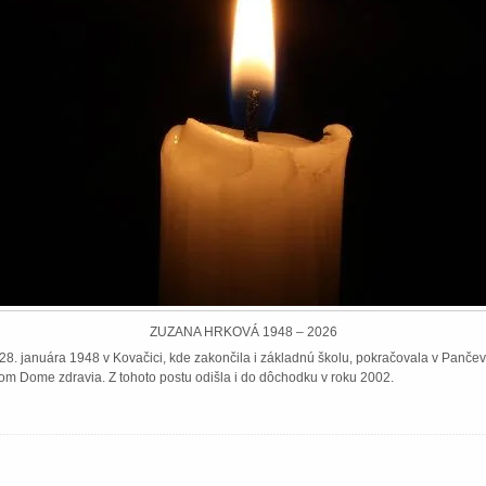
ZUZANA HRKOVÁ 1948 – 2026
8. januára 1948 v Kovačici, kde zakončila i základnú školu, pokračovala v Pančeve
om Dome zdravia. Z tohoto postu odišla i do dôchodku v roku 2002.