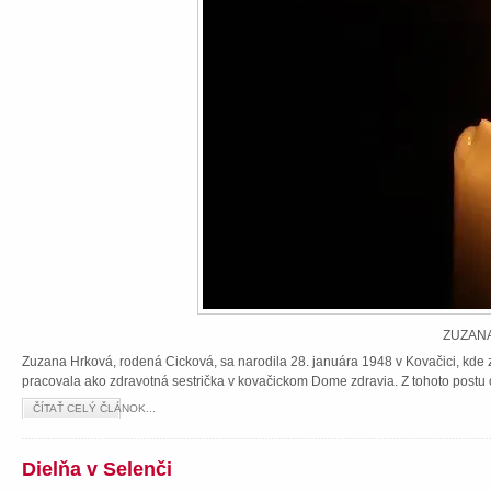
ZUZANA
Zuzana Hrková, rodená Cicková, sa narodila 28. januára 1948 v Kovačici, kde z
pracovala ako zdravotná sestrička v kovačickom Dome zdravia. Z tohoto postu 
ČÍTAŤ CELÝ ČLÁNOK...
Dielňa v Selenči