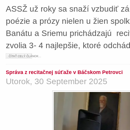
ASSŽ už roky sa snaží vzbudiť z
poézie a prózy nielen u žien spolká
Banátu a Sriemu prichádzajú rec
zvolia 3- 4 najlepšie, ktoré odch
ČÍTAŤ CELÝ ČLÁNOK...
Správa z recitačnej súťaže v Báčskom Petrovci
Utorok, 30 September 2025