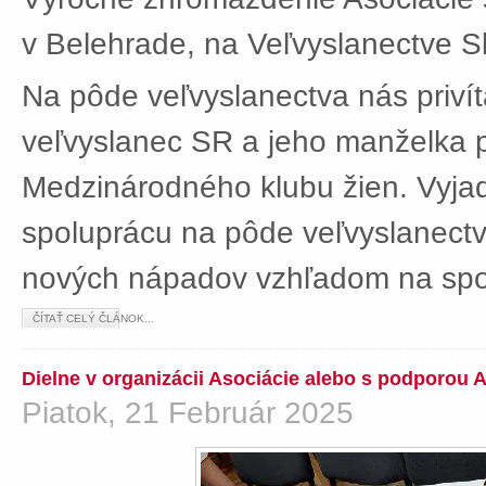
v Belehrade, na Veľvyslanectve Sl
Na pôde veľvyslanectva nás privít
veľvyslanec SR a jeho manželka 
Medzinárodného klubu žien. Vyjad
spoluprácu na pôde veľvyslanectv
nových nápadov vzhľadom na spol
ČÍTAŤ CELÝ ČLÁNOK...
Dielne v organizácii Asociácie alebo s podporou 
Piatok, 21 Február 2025