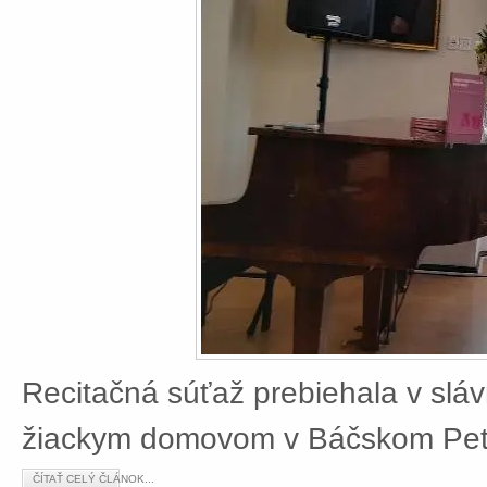
Recitačná súťaž prebiehala v slá
žiackym domovom v Báčskom Petr
ČÍTAŤ CELÝ ČLÁNOK...