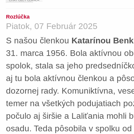
ČÍTAŤ CELÝ ČLÁNOK...
Rozlúčka
Piatok, 07 Február 2025
S našou členkou
Katarínou Ben
31. marca 1956. Bola aktívnou ob
spolok, stala sa jeho predsedníč
aj tu bola aktívnou členkou a pôs
dozornej rady. Komuniktívna, ves
temer na všetkých podujatiach po
počulo aj širšie a Laliťania mohli
osadu. Teda pôsobila v spolku od 