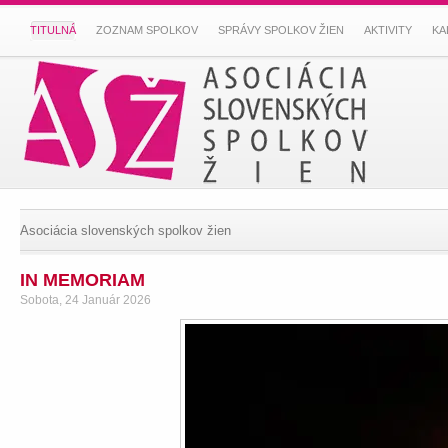
TITULNÁ
ZOZNAM SPOLKOV
SPRÁVY SPOLKOV ŽIEN
AKTIVITY
KA
Asociácia slovenských spolkov žien
IN MEMORIAM
Sobota, 24 Január 2026