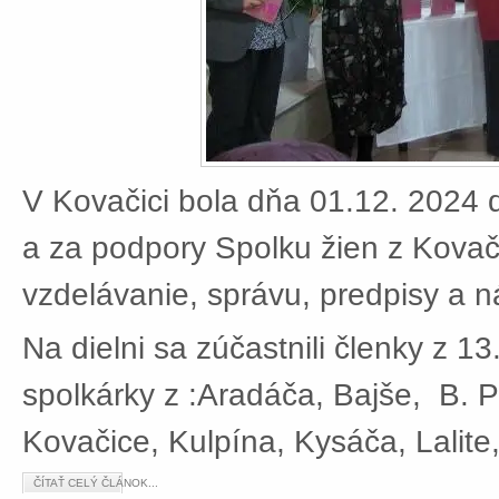
V Kovačici bola dňa 01.12. 2024 d
a za podpory Spolku žien z Kovači
vzdelávanie, správu, predpisy a 
Na dielni sa zúčastnili členky z 13
spolkárky z :Aradáča, Bajše, B. P
Kovačice, Kulpína, Kysáča, Lalite
ČÍTAŤ CELÝ ČLÁNOK...