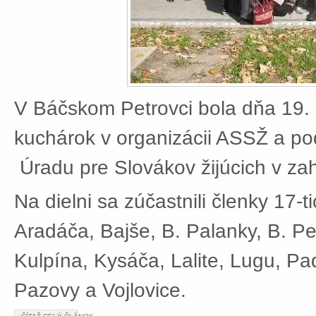
V Báčskom Petrovci bola dňa 19. 
kuchárok v organizácii ASSŽ a po
Úradu pre Slovákov žijúcich v zah
Na dielni sa zúčastnili členky 17-t
Aradáča, Bajše, B. Palanky, B. Pe
Kulpína, Kysáča, Lalite, Lugu, Pad
Pazovy a Vojlovice.