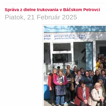
Správa z dielne trukovania v Báčskom Petrovci
Piatok, 21 Február 2025