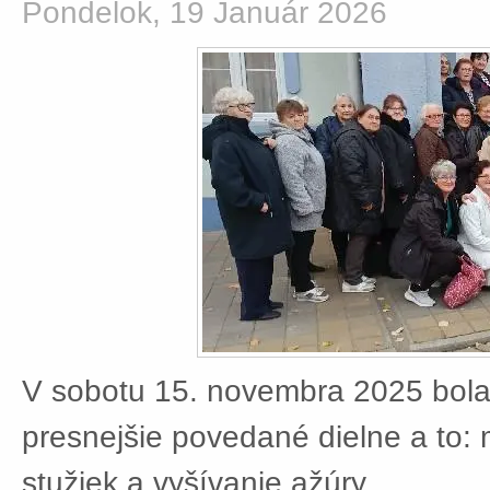
Pondelok, 19 Január 2026
V sobotu 15. novembra 2025 bola
presnejšie povedané dielne a to:
stužiek a vyšívanie ažúry.