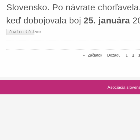
Slovensko. Po návrate chorľavela.
keď dobojovala boj
25. januára
20
ČÍTAŤ CELÝ ČLÁNOK...
«
Začiatok
Dozadu
1
2
Asociácia slovenských spolk