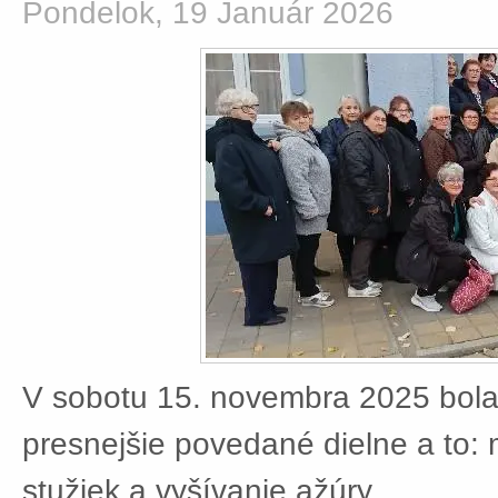
Pondelok, 19 Január 2026
V sobotu 15. novembra 2025 bola
presnejšie povedané dielne a to:
stužiek a vyšívanie ažúry.