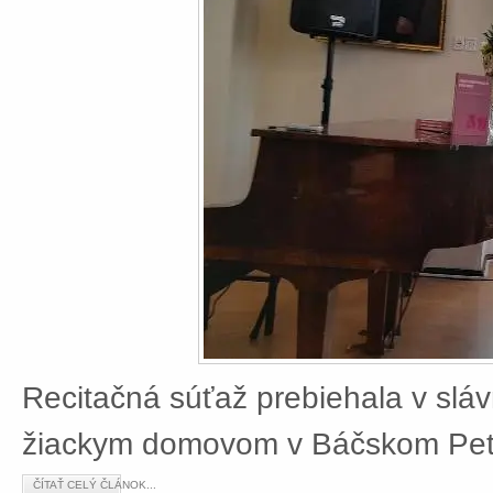
Recitačná súťaž prebiehala v slá
žiackym domovom v Báčskom Petr
ČÍTAŤ CELÝ ČLÁNOK...