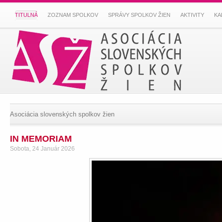
TITULNÁ
ZOZNAM SPOLKOV
SPRÁVY SPOLKOV ŽIEN
AKTIVITY
KA
Asociácia slovenských spolkov žien
IN MEMORIAM
Sobota, 24 Január 2026