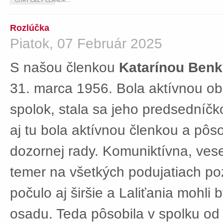
ČÍTAŤ CELÝ ČLÁNOK...
Rozlúčka
Piatok, 07 Február 2025
S našou členkou
Katarínou Ben
31. marca 1956. Bola aktívnou ob
spolok, stala sa jeho predsedníč
aj tu bola aktívnou členkou a pôs
dozornej rady. Komuniktívna, ves
temer na všetkých podujatiach po
počulo aj širšie a Laliťania mohli
osadu. Teda pôsobila v spolku od 