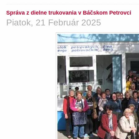
Správa z dielne trukovania v Báčskom Petrovci
Piatok, 21 Február 2025