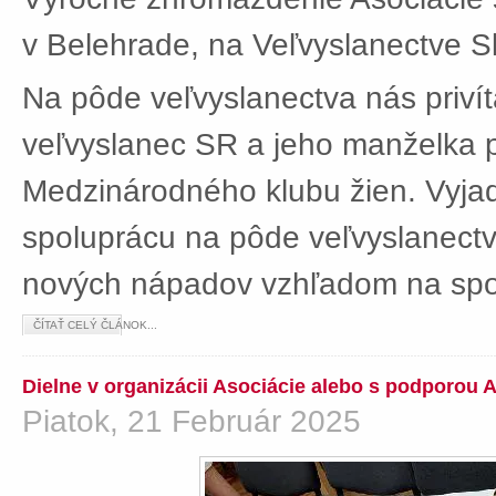
v Belehrade, na Veľvyslanectve Sl
Na pôde veľvyslanectva nás privít
veľvyslanec SR a jeho manželka 
Medzinárodného klubu žien. Vyjad
spoluprácu na pôde veľvyslanectv
nových nápadov vzhľadom na spol
ČÍTAŤ CELÝ ČLÁNOK...
Dielne v organizácii Asociácie alebo s podporou 
Piatok, 21 Február 2025