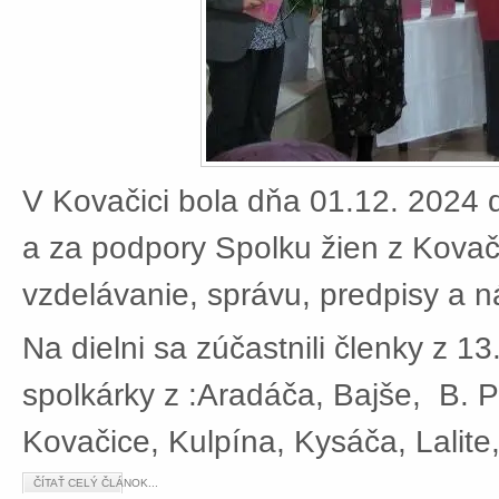
V Kovačici bola dňa 01.12. 2024 d
a za podpory Spolku žien z Kovači
vzdelávanie, správu, predpisy a 
Na dielni sa zúčastnili členky z 13
spolkárky z :Aradáča, Bajše, B. P
Kovačice, Kulpína, Kysáča, Lalite
ČÍTAŤ CELÝ ČLÁNOK...