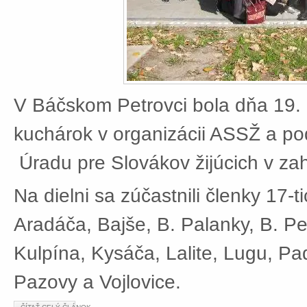
V Báčskom Petrovci bola dňa 19. 
kuchárok v organizácii ASSŽ a po
Úradu pre Slovákov žijúcich v zah
Na dielni sa zúčastnili členky 17-t
Aradáča, Bajše, B. Palanky, B. Pe
Kulpína, Kysáča, Lalite, Lugu, Pad
Pazovy a Vojlovice.