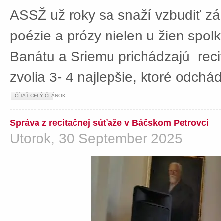
ASSŽ už roky sa snaží vzbudiť z
poézie a prózy nielen u žien spolká
Banátu a Sriemu prichádzajú rec
zvolia 3- 4 najlepšie, ktoré odch
ČÍTAŤ CELÝ ČLÁNOK...
Správa z recitačnej súťaže v Báčskom Petrovci
Utorok, 30 September 2025