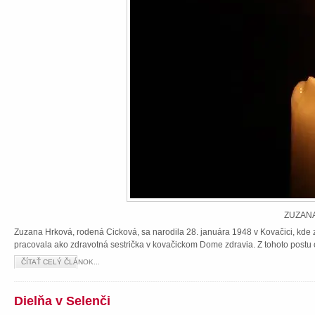
ZUZANA
Zuzana Hrková, rodená Cicková, sa narodila 28. januára 1948 v Kovačici, kde z
pracovala ako zdravotná sestrička v kovačickom Dome zdravia. Z tohoto postu 
ČÍTAŤ CELÝ ČLÁNOK...
Dielňa v Selenči