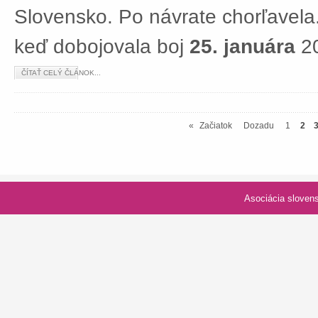
Slovensko. Po návrate chorľavela.
keď dobojovala boj
25. januára
20
ČÍTAŤ CELÝ ČLÁNOK...
«
Začiatok
Dozadu
1
2
Asociácia slovenských spolk