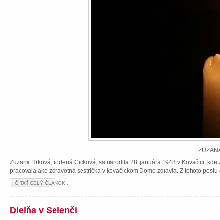
ZUZANA
Zuzana Hrková, rodená Cicková, sa narodila 28. januára 1948 v Kovačici, kde z
pracovala ako zdravotná sestrička v kovačickom Dome zdravia. Z tohoto postu 
ČÍTAŤ CELÝ ČLÁNOK...
Dielňa v Selenči