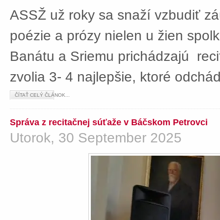
ASSŽ už roky sa snaží vzbudiť z
poézie a prózy nielen u žien spolká
Banátu a Sriemu prichádzajú rec
zvolia 3- 4 najlepšie, ktoré odch
ČÍTAŤ CELÝ ČLÁNOK...
Správa z recitačnej súťaže v Báčskom Petrovci
Utorok, 30 September 2025