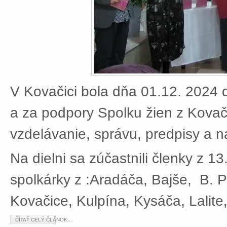
V Kovačici bola dňa 01.12. 2024 d
a za podpory Spolku žien z Kovači
vzdelávanie, správu, predpisy a 
Na dielni sa zúčastnili členky z 13
spolkárky z :Aradáča, Bajše, B. P
Kovačice, Kulpína, Kysáča, Lalite
ČÍTAŤ CELÝ ČLÁNOK...