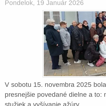
Pondelok, 19 Január 2026
V sobotu 15. novembra 2025 bola
presnejšie povedané dielne a to:
stužiek a vyšívanie ažúry.