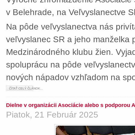
v Belehrade, na Veľvyslanectve Sl
Na pôde veľvyslanectva nás privít
veľvyslanec SR a jeho manželka 
Medzinárodného klubu žien. Vyjad
spoluprácu na pôde veľvyslanectv
nových nápadov vzhľadom na spol
ČÍTAŤ CELÝ ČLÁNOK...
Dielne v organizácii Asociácie alebo s podporou 
Piatok, 21 Február 2025