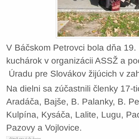
V Báčskom Petrovci bola dňa 19. 
kuchárok v organizácii ASSŽ a po
Úradu pre Slovákov žijúcich v zah
Na dielni sa zúčastnili členky 17-t
Aradáča, Bajše, B. Palanky, B. Pe
Kulpína, Kysáča, Lalite, Lugu, Pad
Pazovy a Vojlovice.