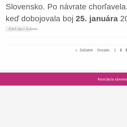
Slovensko. Po návrate chorľavela.
keď dobojovala boj
25. januára
20
ČÍTAŤ CELÝ ČLÁNOK...
«
Začiatok
Dozadu
1
2
Asociácia slovenských spolk