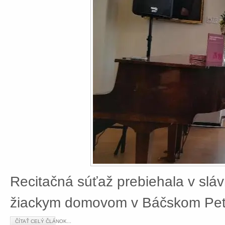
Recitačná súťaž prebiehala v slá
žiackym domovom v Báčskom Petr
ČÍTAŤ CELÝ ČLÁNOK...