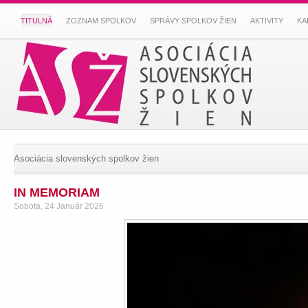
TITULNÁ
ZOZNAM SPOLKOV
SPRÁVY SPOLKOV ŽIEN
AKTIVITY
KA
Asociácia slovenských spolkov žien
IN MEMORIAM
Sobota, 24 Január 2026