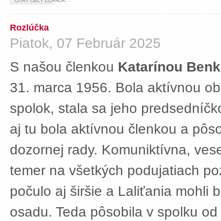
ČÍTAŤ CELÝ ČLÁNOK...
Rozlúčka
Piatok, 07 Február 2025
S našou členkou
Katarínou Ben
31. marca 1956. Bola aktívnou ob
spolok, stala sa jeho predsedníč
aj tu bola aktívnou členkou a pôs
dozornej rady. Komuniktívna, ves
temer na všetkých podujatiach po
počulo aj širšie a Laliťania mohli
osadu. Teda pôsobila v spolku od 