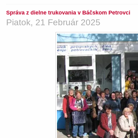
Správa z dielne trukovania v Báčskom Petrovci
Piatok, 21 Február 2025