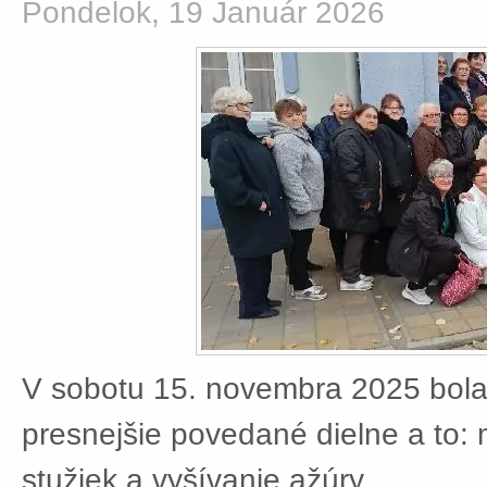
Pondelok, 19 Január 2026
V sobotu 15. novembra 2025 bola
presnejšie povedané dielne a to:
stužiek a vyšívanie ažúry.