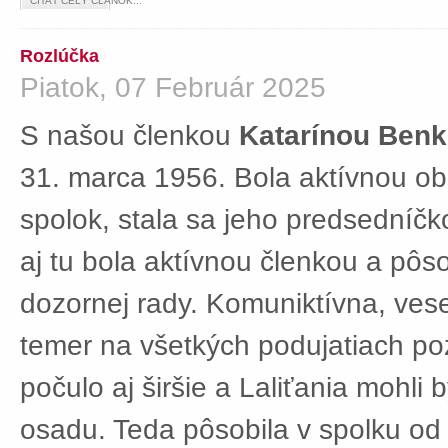
ČÍTAŤ CELÝ ČLÁNOK...
Rozlúčka
Piatok, 07 Február 2025
S našou členkou
Katarínou Ben
31. marca 1956. Bola aktívnou ob
spolok, stala sa jeho predsedníč
aj tu bola aktívnou členkou a pôs
dozornej rady. Komuniktívna, ves
temer na všetkých podujatiach po
počulo aj širšie a Laliťania mohli
osadu. Teda pôsobila v spolku od 