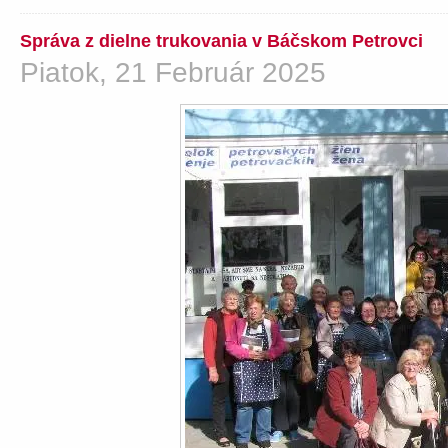
Správa z dielne trukovania v Báčskom Petrovci
Piatok, 21 Február 2025