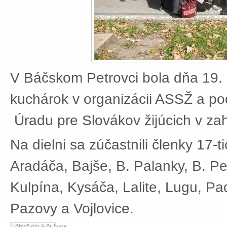
V Báčskom Petrovci bola dňa 19. 
kuchárok v organizácii ASSŽ a po
Úradu pre Slovákov žijúcich v zah
Na dielni sa zúčastnili členky 17-t
Aradáča, Bajše, B. Palanky, B. Pe
Kulpína, Kysáča, Lalite, Lugu, Pad
Pazovy a Vojlovice.