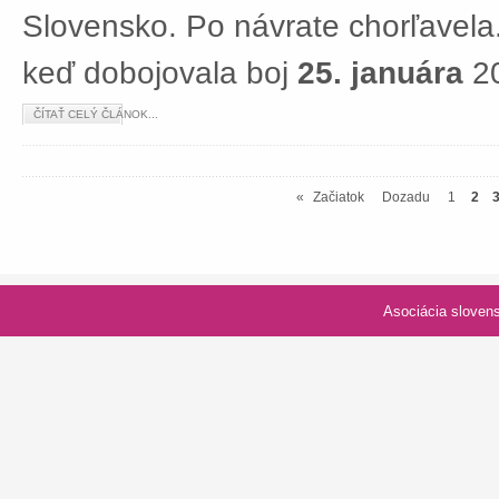
Slovensko. Po návrate chorľavela.
keď dobojovala boj
25. januára
20
ČÍTAŤ CELÝ ČLÁNOK...
«
Začiatok
Dozadu
1
2
Asociácia slovenských spolk