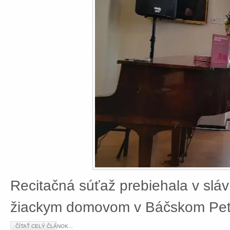
Recitačná súťaž prebiehala v slá
žiackym domovom v Báčskom Petr
ČÍTAŤ CELÝ ČLÁNOK...