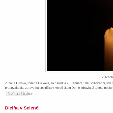
ZUZANA
Zuzana Hrková, rodená Cicková, sa narodila 28. januára 1948 v Kovačici, kde z
pracovala ako zdravotná sestrička v kovačickom Dome zdravia. Z tohoto postu 
ČÍTAŤ CELÝ ČLÁNOK...
Dielňa v Selenči