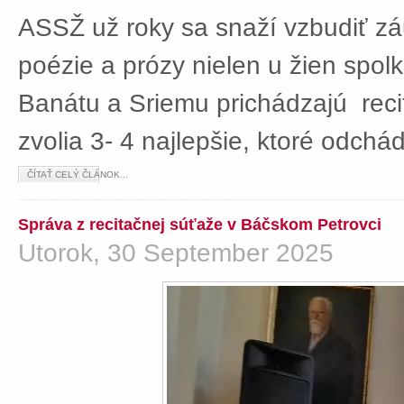
ASSŽ už roky sa snaží vzbudiť z
poézie a prózy nielen u žien spolká
Banátu a Sriemu prichádzajú rec
zvolia 3- 4 najlepšie, ktoré odch
ČÍTAŤ CELÝ ČLÁNOK...
Správa z recitačnej súťaže v Báčskom Petrovci
Utorok, 30 September 2025