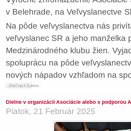
v Belehrade, na Veľvyslanectve Sl
Na pôde veľvyslanectva nás privít
veľvyslanec SR a jeho manželka 
Medzinárodného klubu žien. Vyjad
spoluprácu na pôde veľvyslanectv
nových nápadov vzhľadom na spol
ČÍTAŤ CELÝ ČLÁNOK...
Dielne v organizácii Asociácie alebo s podporou 
Piatok, 21 Február 2025