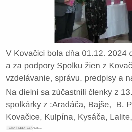
V Kovačici bola dňa 01.12. 2024 d
a za podpory Spolku žien z Kovači
vzdelávanie, správu, predpisy a 
Na dielni sa zúčastnili členky z 13
spolkárky z :Aradáča, Bajše, B. P
Kovačice, Kulpína, Kysáča, Lalite
ČÍTAŤ CELÝ ČLÁNOK...