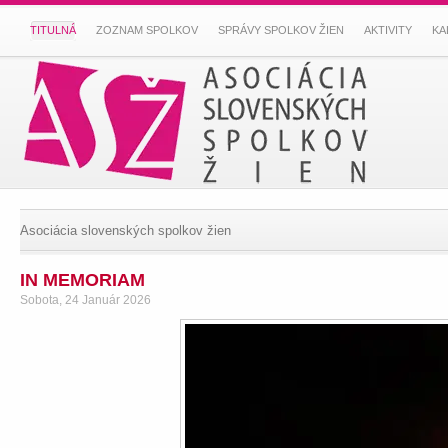
TITULNÁ
ZOZNAM SPOLKOV
SPRÁVY SPOLKOV ŽIEN
AKTIVITY
KA
Asociácia slovenských spolkov žien
IN MEMORIAM
Sobota, 24 Január 2026