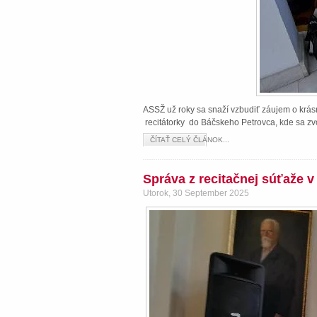
ASSŽ už roky sa snaží vzbudiť záujem o krásn
recitátorky do Báčskeho Petrovca, kde sa zvo
ČÍTAŤ CELÝ ČLÁNOK...
Správa z recitačnej súťaže 
Utorok, 30 September 2025