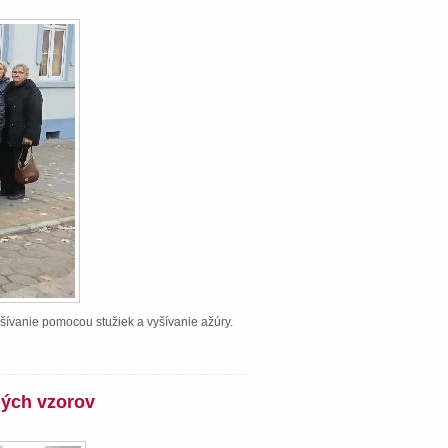
šívanie pomocou stužiek a vyšívanie ažúry.
ných vzorov