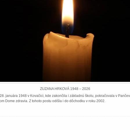
ZUZANA HRKOVÁ 1948 – 2026
8. januára 1948 v Kovačici, kde zakončila i základnú školu, pokračovala v Pančeve
om Dome zdravia. Z tohoto postu odišla i do dôchodku v roku 2002.