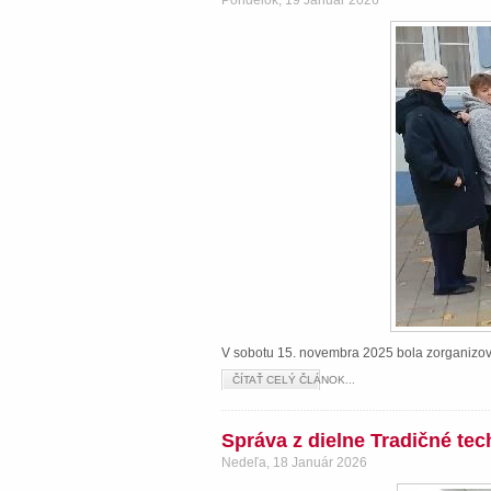
Pondelok, 19 Január 2026
V sobotu 15. novembra 2025 bola zorganizova
ČÍTAŤ CELÝ ČLÁNOK...
Správa z dielne Tradičné te
Nedeľa, 18 Január 2026