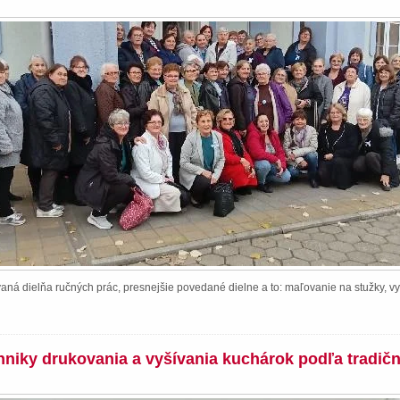
ná dielňa ručných prác, presnejšie povedané dielne a to: maľovanie na stužky, vy
chniky drukovania a vyšívania kuchárok podľa tradič