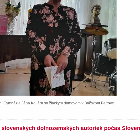
ieni Gymnázia Jána Kollára so žiackym domovom v Báčskom Petrovci.
íh slovenských dolnozemských autoriek počas Slove