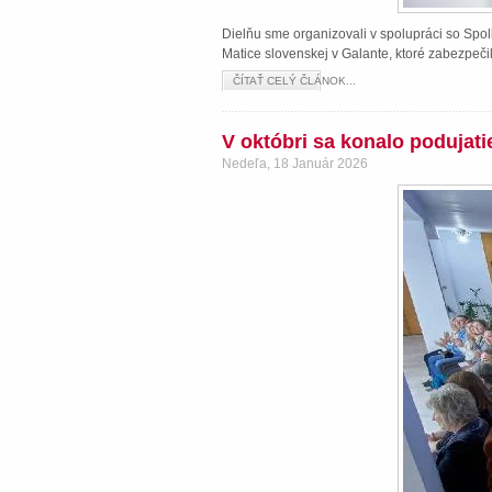
Dielňu sme organizovali v spolupráci so Spol
Matice slovenskej v Galante, ktoré zabezpeči
ČÍTAŤ CELÝ ČLÁNOK...
V októbri sa konalo podujat
Nedeľa, 18 Január 2026