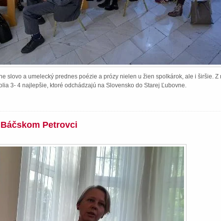
e slovo a umelecký prednes poézie a prózy nielen u žien spolkárok, ale i širšie. 
lia 3- 4 najlepšie, ktoré odchádzajú na Slovensko do Starej Ľubovne.
v Báčskom Petrovci