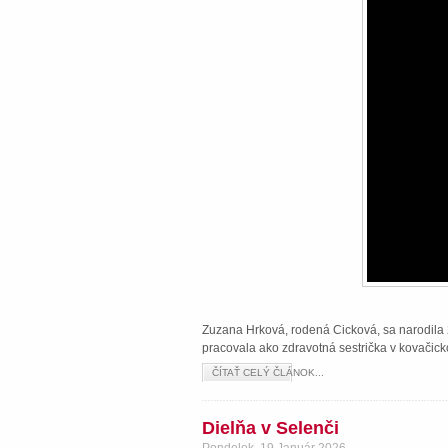
Zuzana Hrková, rodená Cicková, sa narodila 2
pracovala ako zdravotná sestrička v kovačick
ČÍTAŤ CELÝ ČLÁNOK...
Dielňa v Selenči