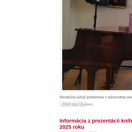
Recitačná súťaž prebiehala v slávnostnej s
ČÍTAŤ CELÝ ČLÁNOK...
Informácia z prezentácii kn
2025 roku