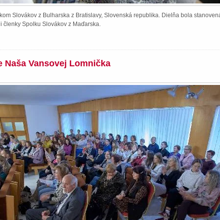
kom Slovákov z Bulharska z Bratislavy, Slovenská republika. Dielňa bola stanoven
li členky Spolku Slovákov z Maďarska.
ie Naša Vansovej Lomnička