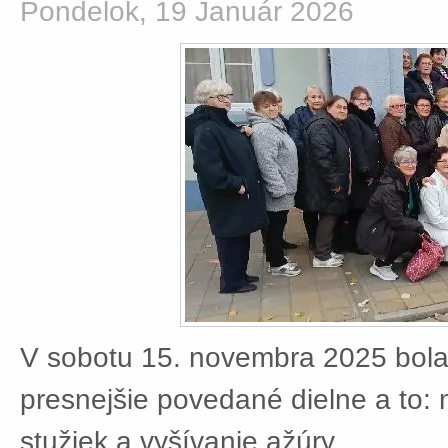
Pondelok, 19 Január 2026
V sobotu 15. novembra 2025 bola
presnejšie povedané dielne a to:
stužiek a vyšívanie ažúry.