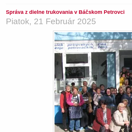
Správa z dielne trukovania v Báčskom Petrovci
Piatok, 21 Február 2025