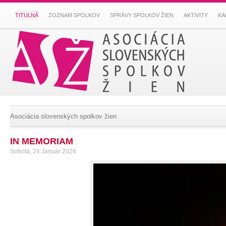
TITULNÁ
ZOZNAM SPOLKOV
SPRÁVY SPOLKOV ŽIEN
AKTIVITY
KA
Asociácia slovenských spolkov žien
IN MEMORIAM
Sobota, 24 Január 2026