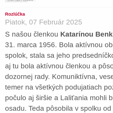
ČÍTAŤ CELÝ ČLÁNOK...
Rozlúčka
Piatok, 07 Február 2025
S našou členkou
Katarínou Ben
31. marca 1956. Bola aktívnou ob
spolok, stala sa jeho predsedníč
aj tu bola aktívnou členkou a pôs
dozornej rady. Komuniktívna, ves
temer na všetkých podujatiach po
počulo aj širšie a Laliťania mohli
osadu. Teda pôsobila v spolku od 