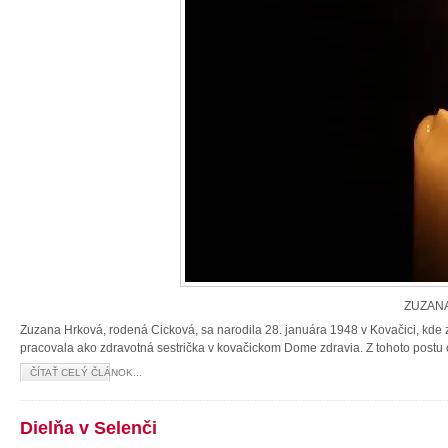
ZUZANA
Zuzana Hrková, rodená Cicková, sa narodila 28. januára 1948 v Kovačici, kde z
pracovala ako zdravotná sestrička v kovačickom Dome zdravia. Z tohoto postu 
ČÍTAŤ CELÝ ČLÁNOK...
Dielňa v Selenči