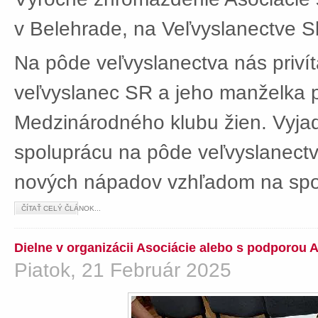
v Belehrade, na Veľvyslanectve Sl
Na pôde veľvyslanectva nás privít
veľvyslanec SR a jeho manželka 
Medzinárodného klubu žien. Vyjad
spoluprácu na pôde veľvyslanectv
nových nápadov vzhľadom na spol
ČÍTAŤ CELÝ ČLÁNOK...
Dielne v organizácii Asociácie alebo s podporou 
Piatok, 21 Február 2025