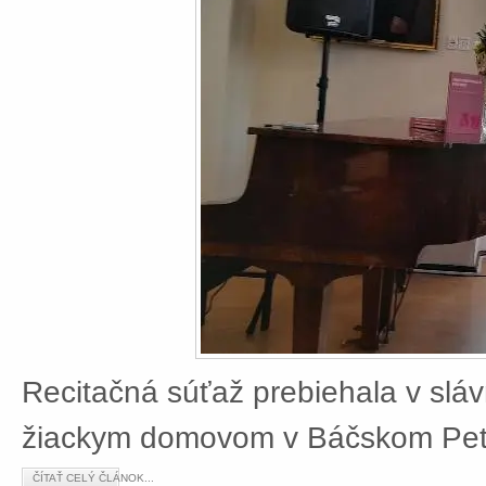
Recitačná súťaž prebiehala v slá
žiackym domovom v Báčskom Petr
ČÍTAŤ CELÝ ČLÁNOK...