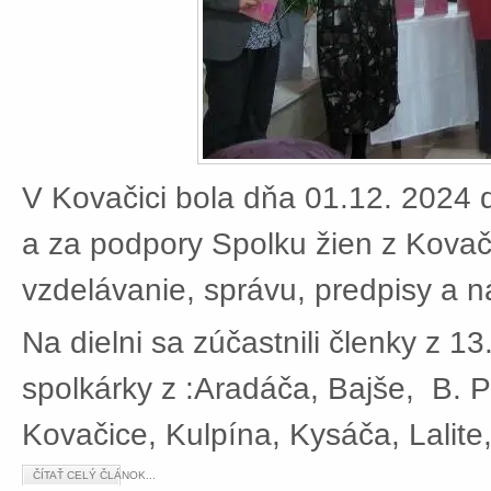
V Kovačici bola dňa 01.12. 2024 d
a za podpory Spolku žien z Kovači
vzdelávanie, správu, predpisy a 
Na dielni sa zúčastnili členky z 13
spolkárky z :Aradáča, Bajše, B. P
Kovačice, Kulpína, Kysáča, Lalite
ČÍTAŤ CELÝ ČLÁNOK...