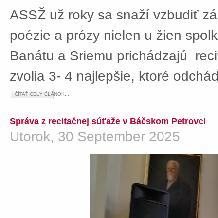
ASSŽ už roky sa snaží vzbudiť z
poézie a prózy nielen u žien spolká
Banátu a Sriemu prichádzajú rec
zvolia 3- 4 najlepšie, ktoré odch
ČÍTAŤ CELÝ ČLÁNOK...
Správa z recitačnej súťaže v Báčskom Petrovci
Utorok, 30 September 2025