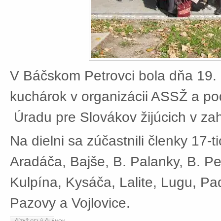
V Báčskom Petrovci bola dňa 19. 
kuchárok v organizácii ASSŽ a po
Úradu pre Slovákov žijúcich v zah
Na dielni sa zúčastnili členky 17-t
Aradáča, Bajše, B. Palanky, B. Pe
Kulpína, Kysáča, Lalite, Lugu, Pad
Pazovy a Vojlovice.