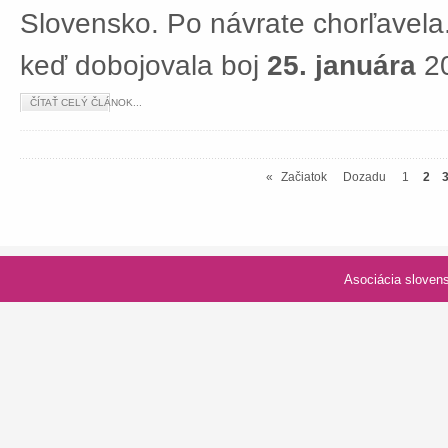
Slovensko. Po návrate chorľavela.
keď dobojovala boj
25. januára
20
ČÍTAŤ CELÝ ČLÁNOK...
«
Začiatok
Dozadu
1
2
Asociácia slovenských spolk