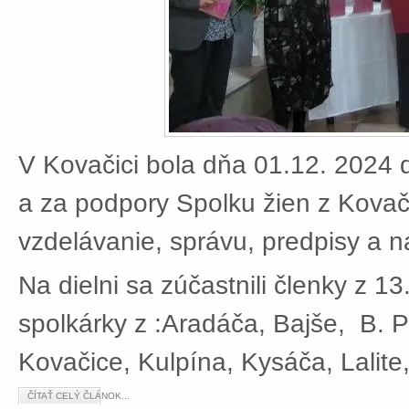
V Kovačici bola dňa 01.12. 2024 d
a za podpory Spolku žien z Kovači
vzdelávanie, správu, predpisy a 
Na dielni sa zúčastnili členky z 13
spolkárky z :Aradáča, Bajše, B. P
Kovačice, Kulpína, Kysáča, Lalite
ČÍTAŤ CELÝ ČLÁNOK...