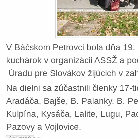
V Báčskom Petrovci bola dňa 19. 
kuchárok v organizácii ASSŽ a po
Úradu pre Slovákov žijúcich v zah
Na dielni sa zúčastnili členky 17-t
Aradáča, Bajše, B. Palanky, B. Pe
Kulpína, Kysáča, Lalite, Lugu, Pad
Pazovy a Vojlovice.