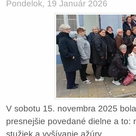
Pondelok, 19 Január 2026
V sobotu 15. novembra 2025 bola
presnejšie povedané dielne a to:
stužiek a vyšívanie ažúry.