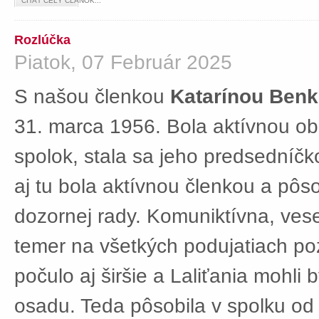
ČÍTAŤ CELÝ ČLÁNOK...
Rozlúčka
Piatok, 07 Február 2025
S našou členkou
Katarínou Ben
31. marca 1956. Bola aktívnou ob
spolok, stala sa jeho predsedníč
aj tu bola aktívnou členkou a pôs
dozornej rady. Komuniktívna, ves
temer na všetkých podujatiach po
počulo aj širšie a Laliťania mohli
osadu. Teda pôsobila v spolku od 