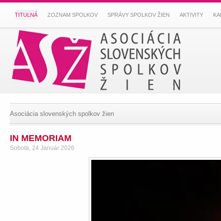
TITULNÁ
ZOZNAM SPOLKOV
SPRÁVY SPOLKOV ŽIEN
AKTIVITY
KA
Asociácia slovenských spolkov žien
IN MEMORIAM
Sobota, 24 Január 2026