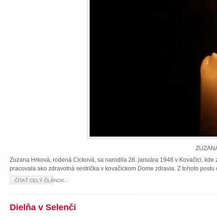
ZUZANA
Zuzana Hrková, rodená Cicková, sa narodila 28. januára 1948 v Kovačici, kde z
pracovala ako zdravotná sestrička v kovačickom Dome zdravia. Z tohoto postu 
ČÍTAŤ CELÝ ČLÁNOK...
Dielňa v Selenči