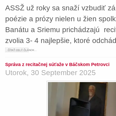
ASSŽ už roky sa snaží vzbudiť z
poézie a prózy nielen u žien spolká
Banátu a Sriemu prichádzajú rec
zvolia 3- 4 najlepšie, ktoré odch
ČÍTAŤ CELÝ ČLÁNOK...
Správa z recitačnej súťaže v Báčskom Petrovci
Utorok, 30 September 2025