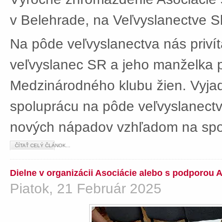
v Belehrade, na Veľvyslanectve Sl
Na pôde veľvyslanectva nás privít
veľvyslanec SR a jeho manželka 
Medzinárodného klubu žien. Vyjad
spoluprácu na pôde veľvyslanectv
nových nápadov vzhľadom na spol
ČÍTAŤ CELÝ ČLÁNOK...
Dielne v organizácii Asociácie alebo s podporou 
Piatok, 21 Február 2025