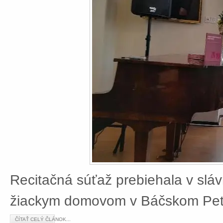
Recitačná súťaž prebiehala v slá
žiackym domovom v Báčskom Petr
ČÍTAŤ CELÝ ČLÁNOK...