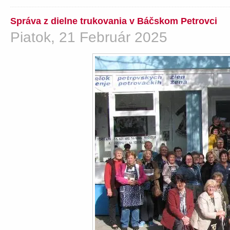
Správa z dielne trukovania v Báčskom Petrovci
Piatok, 21 Február 2025