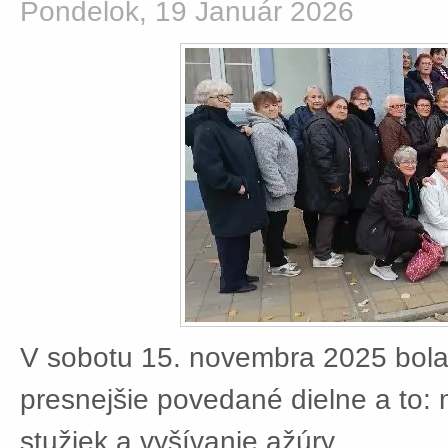
Pondelok, 19 Január 2026
V sobotu 15. novembra 2025 bola
presnejšie povedané dielne a to:
stužiek a vyšívanie ažúry.