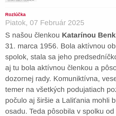
ČÍTAŤ CELÝ ČLÁNOK...
Rozlúčka
Piatok, 07 Február 2025
S našou členkou
Katarínou Ben
31. marca 1956. Bola aktívnou ob
spolok, stala sa jeho predsedníč
aj tu bola aktívnou členkou a pôs
dozornej rady. Komuniktívna, ves
temer na všetkých podujatiach po
počulo aj širšie a Laliťania mohli
osadu. Teda pôsobila v spolku od 