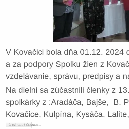
V Kovačici bola dňa 01.12. 2024 d
a za podpory Spolku žien z Kovači
vzdelávanie, správu, predpisy a 
Na dielni sa zúčastnili členky z 13
spolkárky z :Aradáča, Bajše, B. P
Kovačice, Kulpína, Kysáča, Lalite
ČÍTAŤ CELÝ ČLÁNOK...