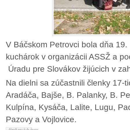
V Báčskom Petrovci bola dňa 19. 
kuchárok v organizácii ASSŽ a po
Úradu pre Slovákov žijúcich v zah
Na dielni sa zúčastnili členky 17-t
Aradáča, Bajše, B. Palanky, B. Pe
Kulpína, Kysáča, Lalite, Lugu, Pad
Pazovy a Vojlovice.