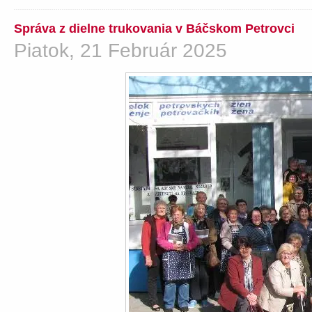
Správa z dielne trukovania v Báčskom Petrovci
Piatok, 21 Február 2025