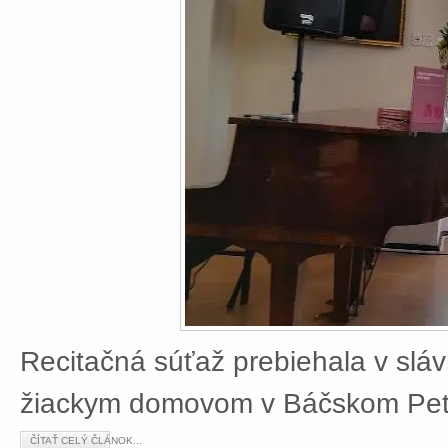
Recitačná súťaž prebiehala v slá
žiackym domovom v Báčskom Petr
ČÍTAŤ CELÝ ČLÁNOK...