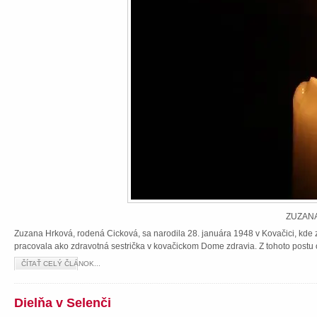
ZUZANA
Zuzana Hrková, rodená Cicková, sa narodila 28. januára 1948 v Kovačici, kde z
pracovala ako zdravotná sestrička v kovačickom Dome zdravia. Z tohoto postu 
ČÍTAŤ CELÝ ČLÁNOK...
Dielňa v Selenči