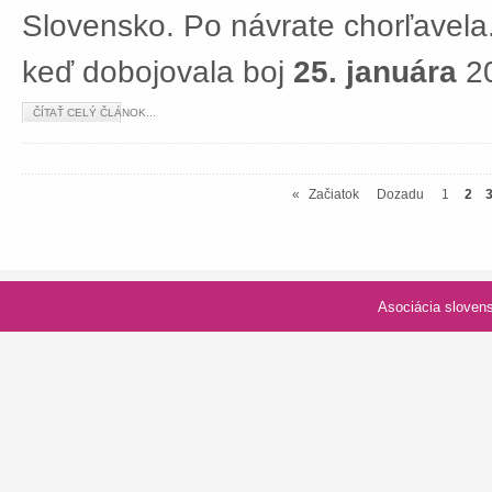
Slovensko. Po návrate chorľavela.
keď dobojovala boj
25. januára
20
ČÍTAŤ CELÝ ČLÁNOK...
«
Začiatok
Dozadu
1
2
Asociácia slovenských spolk