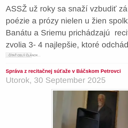
ASSŽ už roky sa snaží vzbudiť z
poézie a prózy nielen u žien spolká
Banátu a Sriemu prichádzajú rec
zvolia 3- 4 najlepšie, ktoré odch
ČÍTAŤ CELÝ ČLÁNOK...
Správa z recitačnej súťaže v Báčskom Petrovci
Utorok, 30 September 2025