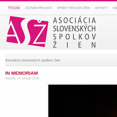
TITULNÁ
ZOZNAM SPOLKOV
SPRÁVY SPOLKOV ŽIEN
AKTIVITY
KA
Asociácia slovenských spolkov žien
IN MEMORIAM
Sobota, 24 Január 2026