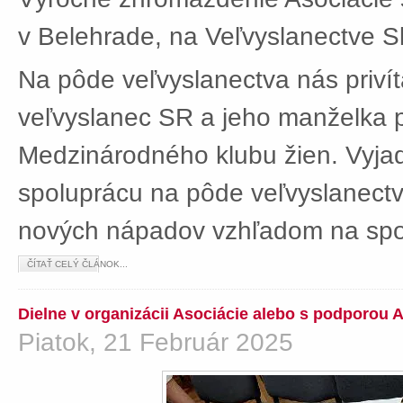
v Belehrade, na Veľvyslanectve Sl
Na pôde veľvyslanectva nás privít
veľvyslanec SR a jeho manželka 
Medzinárodného klubu žien. Vyjad
spoluprácu na pôde veľvyslanectv
nových nápadov vzhľadom na spol
ČÍTAŤ CELÝ ČLÁNOK...
Dielne v organizácii Asociácie alebo s podporou 
Piatok, 21 Február 2025