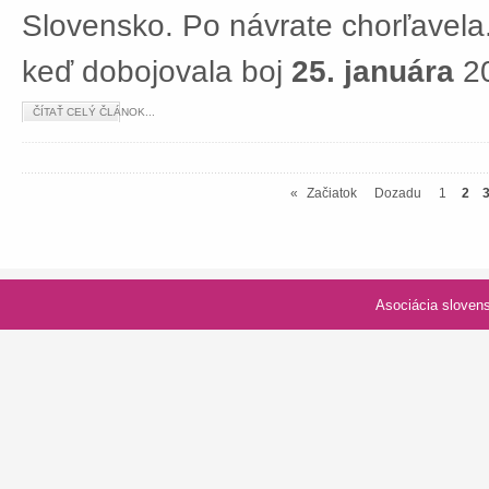
Slovensko. Po návrate chorľavela.
keď dobojovala boj
25. januára
20
ČÍTAŤ CELÝ ČLÁNOK...
«
Začiatok
Dozadu
1
2
Asociácia slovenských spolk