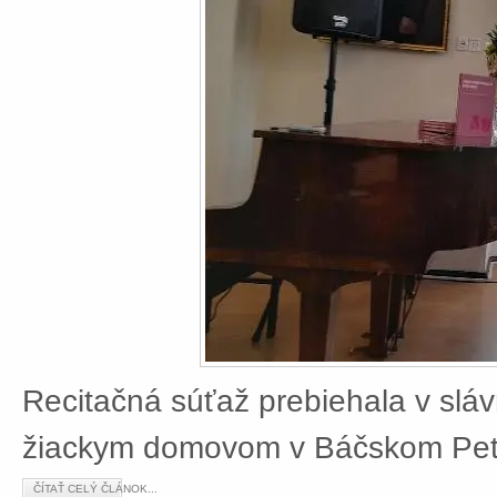
Recitačná súťaž prebiehala v slá
žiackym domovom v Báčskom Petr
ČÍTAŤ CELÝ ČLÁNOK...