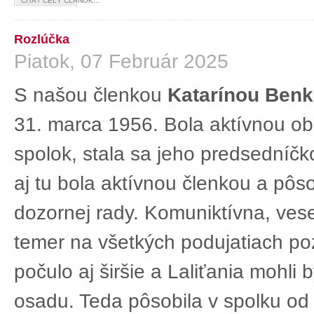
ČÍTAŤ CELÝ ČLÁNOK...
Rozlúčka
Piatok, 07 Február 2025
S našou členkou
Katarínou Ben
31. marca 1956. Bola aktívnou ob
spolok, stala sa jeho predsedníč
aj tu bola aktívnou členkou a pôs
dozornej rady. Komuniktívna, ves
temer na všetkých podujatiach po
počulo aj širšie a Laliťania mohli
osadu. Teda pôsobila v spolku od 