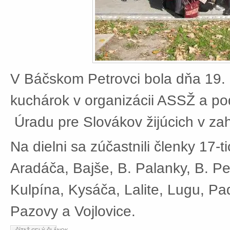
V Báčskom Petrovci bola dňa 19. 
kuchárok v organizácii ASSŽ a po
Úradu pre Slovákov žijúcich v zah
Na dielni sa zúčastnili členky 17-t
Aradáča, Bajše, B. Palanky, B. Pe
Kulpína, Kysáča, Lalite, Lugu, Pad
Pazovy a Vojlovice.