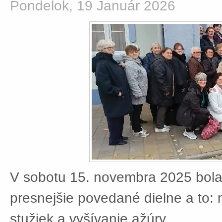
Pondelok, 19 Január 2026
V sobotu 15. novembra 2025 bola
presnejšie povedané dielne a to:
stužiek a vyšívanie ažúry.