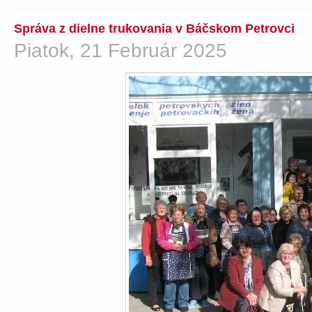
Správa z dielne trukovania v Báčskom Petrovci
Piatok, 21 Február 2025