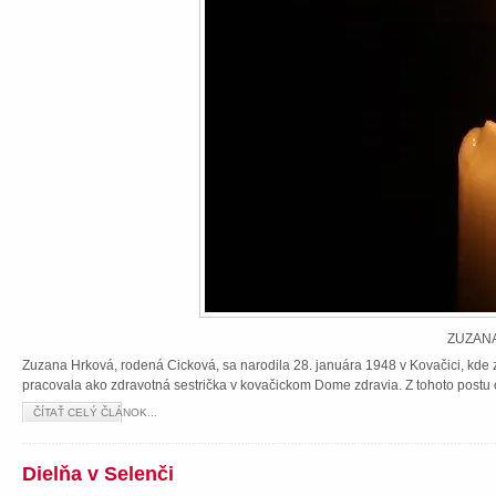
ZUZANA
Zuzana Hrková, rodená Cicková, sa narodila 28. januára 1948 v Kovačici, kde z
pracovala ako zdravotná sestrička v kovačickom Dome zdravia. Z tohoto postu 
ČÍTAŤ CELÝ ČLÁNOK...
Dielňa v Selenči