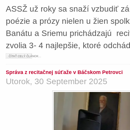
ASSŽ už roky sa snaží vzbudiť z
poézie a prózy nielen u žien spolká
Banátu a Sriemu prichádzajú rec
zvolia 3- 4 najlepšie, ktoré odch
ČÍTAŤ CELÝ ČLÁNOK...
Správa z recitačnej súťaže v Báčskom Petrovci
Utorok, 30 September 2025