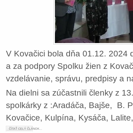
V Kovačici bola dňa 01.12. 2024 d
a za podpory Spolku žien z Kovači
vzdelávanie, správu, predpisy a 
Na dielni sa zúčastnili členky z 13
spolkárky z :Aradáča, Bajše, B. P
Kovačice, Kulpína, Kysáča, Lalite
ČÍTAŤ CELÝ ČLÁNOK...