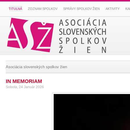
TITULNÁ
ZOZNAM SPOLKOV
SPRÁVY SPOLKOV ŽIEN
AKTIVITY
KA
Asociácia slovenských spolkov žien
IN MEMORIAM
Sobota, 24 Január 2026