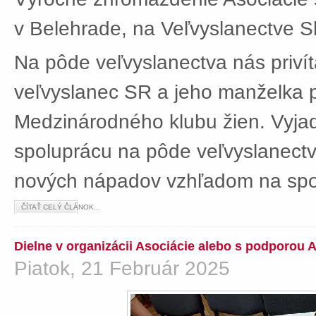
v Belehrade, na Veľvyslanectve Sl
Na pôde veľvyslanectva nás privít
veľvyslanec SR a jeho manželka 
Medzinárodného klubu žien. Vyjad
spoluprácu na pôde veľvyslanectv
nových nápadov vzhľadom na spol
ČÍTAŤ CELÝ ČLÁNOK...
Dielne v organizácii Asociácie alebo s podporou 
Piatok, 21 Február 2025