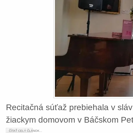
Recitačná súťaž prebiehala v slá
žiackym domovom v Báčskom Petr
ČÍTAŤ CELÝ ČLÁNOK...