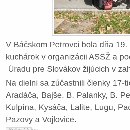
V Báčskom Petrovci bola dňa 19. 
kuchárok v organizácii ASSŽ a po
Úradu pre Slovákov žijúcich v zah
Na dielni sa zúčastnili členky 17-t
Aradáča, Bajše, B. Palanky, B. Pe
Kulpína, Kysáča, Lalite, Lugu, Pad
Pazovy a Vojlovice.