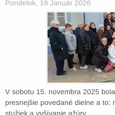
Pondelok, 19 Január 2026
V sobotu 15. novembra 2025 bola
presnejšie povedané dielne a to:
stužiek a vyšívanie ažúry.