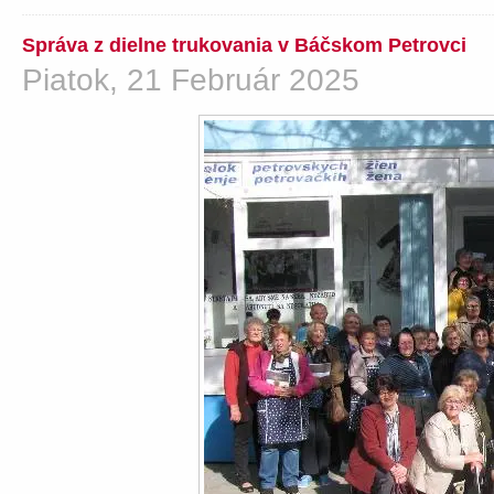
Správa z dielne trukovania v Báčskom Petrovci
Piatok, 21 Február 2025