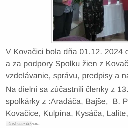
V Kovačici bola dňa 01.12. 2024 d
a za podpory Spolku žien z Kovači
vzdelávanie, správu, predpisy a 
Na dielni sa zúčastnili členky z 13
spolkárky z :Aradáča, Bajše, B. P
Kovačice, Kulpína, Kysáča, Lalite
ČÍTAŤ CELÝ ČLÁNOK...