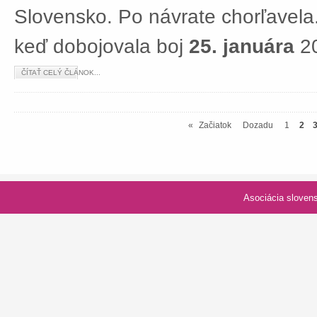
Slovensko. Po návrate chorľavela.
keď dobojovala boj
25. januára
20
ČÍTAŤ CELÝ ČLÁNOK...
«
Začiatok
Dozadu
1
2
Asociácia slovenských spolk