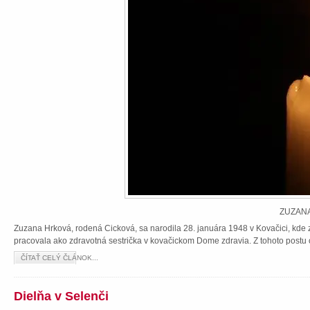
ZUZANA
Zuzana Hrková, rodená Cicková, sa narodila 28. januára 1948 v Kovačici, kde z
pracovala ako zdravotná sestrička v kovačickom Dome zdravia. Z tohoto postu 
ČÍTAŤ CELÝ ČLÁNOK...
Dielňa v Selenči