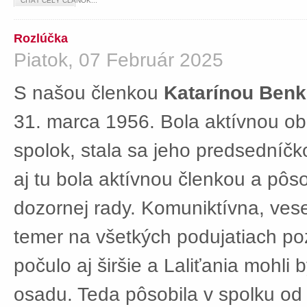
ČÍTAŤ CELÝ ČLÁNOK...
Rozlúčka
Piatok, 07 Február 2025
S našou členkou
Katarínou Ben
31. marca 1956. Bola aktívnou ob
spolok, stala sa jeho predsedníč
aj tu bola aktívnou členkou a pôs
dozornej rady. Komuniktívna, ves
temer na všetkých podujatiach po
počulo aj širšie a Laliťania mohli
osadu. Teda pôsobila v spolku od 