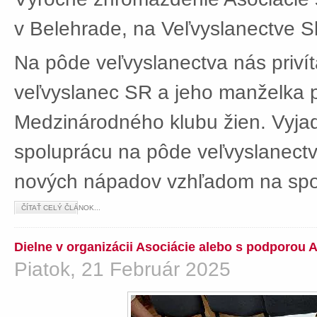
v Belehrade, na Veľvyslanectve Sl
Na pôde veľvyslanectva nás privít
veľvyslanec SR a jeho manželka 
Medzinárodného klubu žien. Vyjad
spoluprácu na pôde veľvyslanectv
nových nápadov vzhľadom na spol
ČÍTAŤ CELÝ ČLÁNOK...
Dielne v organizácii Asociácie alebo s podporou 
Piatok, 21 Február 2025