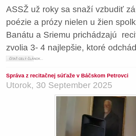
ASSŽ už roky sa snaží vzbudiť z
poézie a prózy nielen u žien spolká
Banátu a Sriemu prichádzajú rec
zvolia 3- 4 najlepšie, ktoré odch
ČÍTAŤ CELÝ ČLÁNOK...
Správa z recitačnej súťaže v Báčskom Petrovci
Utorok, 30 September 2025