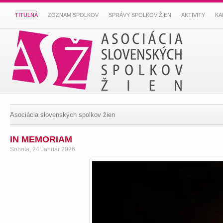
TITULNÁ
ZOZNAM SPOLKOV
SPRÁVY SPOLKOV ŽIEN
AKTIVITY
KA
Asociácia slovenských spolkov žien
IN MEMORIAM
Sobota, 24 Január 2026