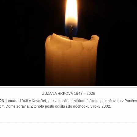
ZUZANA HRKOVÁ 1948 – 2026
8. januára 1948 v Kovačici, kde zakončila i základnú školu, pokračovala v Pančeve
om Dome zdravia. Z tohoto postu odišla i do dôchodku v roku 2002.