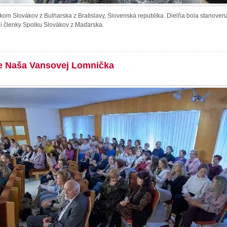
kom Slovákov z Bulharska z Bratislavy, Slovenská republika. Dielňa bola stanoven
li členky Spolku Slovákov z Maďarska.
ie Naša Vansovej Lomnička