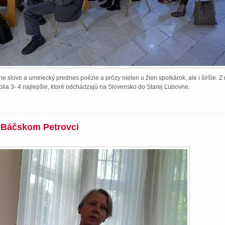
e slovo a umelecký prednes poézie a prózy nielen u žien spolkárok, ale i širšie. 
lia 3- 4 najlepšie, ktoré odchádzajú na Slovensko do Starej Ľubovne.
v Báčskom Petrovci