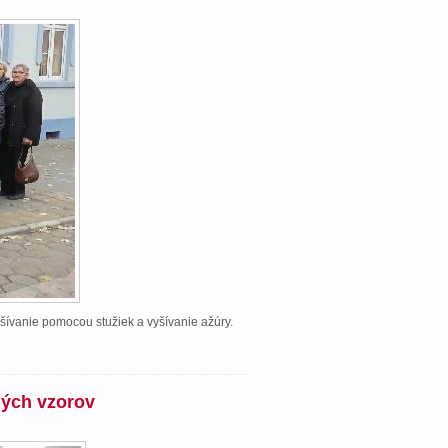
šívanie pomocou stužiek a vyšívanie ažúry.
ných vzorov