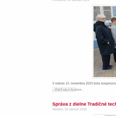
Pondelok, 19 Január 2026
V sobotu 15. novembra 2025 bola zorganizova
ČÍTAŤ CELÝ ČLÁNOK...
Správa z dielne Tradičné te
Nedeľa, 18 Január 2026