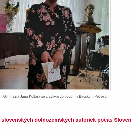
ieni Gymnázia Jána Kollára so žiackym domovom v Báčskom Petrovci.
íh slovenských dolnozemských autoriek počas Slove