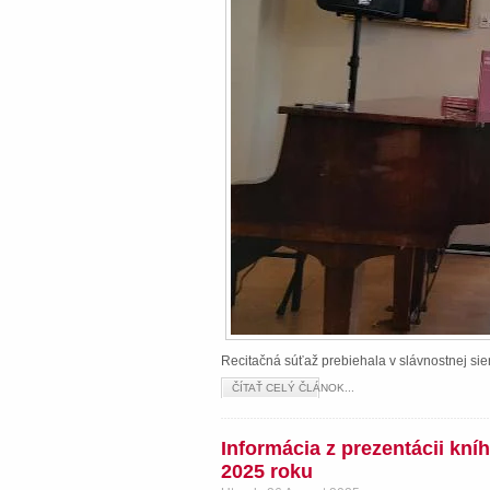
Recitačná súťaž prebiehala v slávnostnej s
ČÍTAŤ CELÝ ČLÁNOK...
Informácia z prezentácii kn
2025 roku