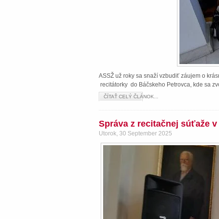
ASSŽ už roky sa snaží vzbudiť záujem o krásn
recitátorky do Báčskeho Petrovca, kde sa zvo
ČÍTAŤ CELÝ ČLÁNOK...
Správa z recitačnej súťaže 
Utorok, 30 September 2025