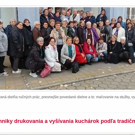
ná dielňa ručných prác, presnejšie povedané dielne a to: maľovanie na stužky, vy
chniky drukovania a vyšívania kuchárok podľa tradič