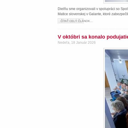
Dielňu sme organizovali v spolupráci so Spol
Matice slovenskej v Galante, ktoré zabezpeči
ČÍTAŤ CELÝ ČLÁNOK...
V októbri sa konalo podujat
Nedeľa, 18 Január 2026