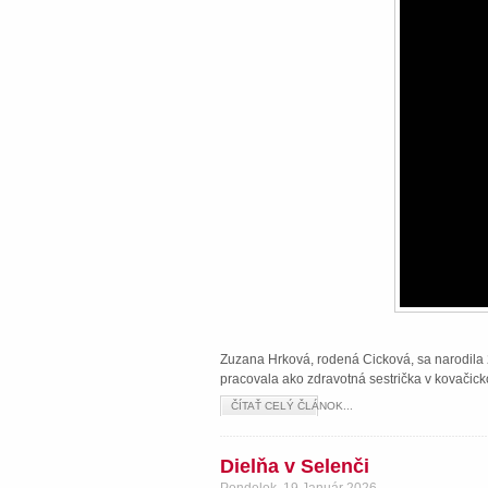
Zuzana Hrková, rodená Cicková, sa narodila 2
pracovala ako zdravotná sestrička v kovačick
ČÍTAŤ CELÝ ČLÁNOK...
Dielňa v Selenči