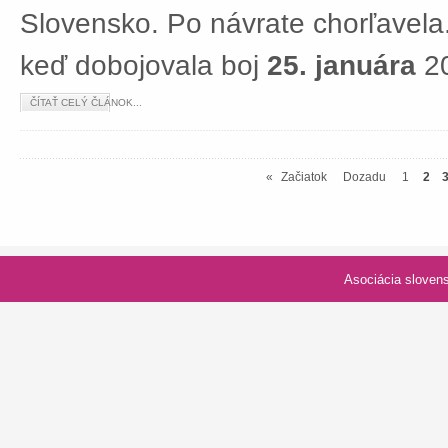
Slovensko. Po návrate chorľavela.
keď dobojovala boj
25. januára
20
ČÍTAŤ CELÝ ČLÁNOK...
«
Začiatok
Dozadu
1
2
Asociácia slovenských spolk