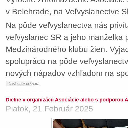
v Belehrade, na Veľvyslanectve Sl
Na pôde veľvyslanectva nás privít
veľvyslanec SR a jeho manželka 
Medzinárodného klubu žien. Vyjad
spoluprácu na pôde veľvyslanectv
nových nápadov vzhľadom na spol
ČÍTAŤ CELÝ ČLÁNOK...
Dielne v organizácii Asociácie alebo s podporou 
Piatok, 21 Február 2025