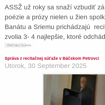
ASSŽ už roky sa snaží vzbudiť z
poézie a prózy nielen u žien spolká
Banátu a Sriemu prichádzajú rec
zvolia 3- 4 najlepšie, ktoré odch
ČÍTAŤ CELÝ ČLÁNOK...
Správa z recitačnej súťaže v Báčskom Petrovci
Utorok, 30 September 2025