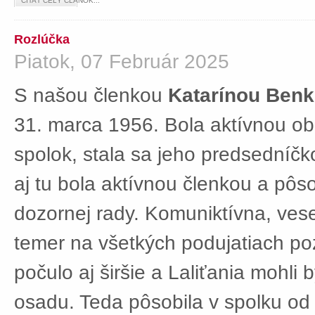
ČÍTAŤ CELÝ ČLÁNOK...
Rozlúčka
Piatok, 07 Február 2025
S našou členkou
Katarínou Ben
31. marca 1956. Bola aktívnou ob
spolok, stala sa jeho predsedníč
aj tu bola aktívnou členkou a pôs
dozornej rady. Komuniktívna, ves
temer na všetkých podujatiach po
počulo aj širšie a Laliťania mohli
osadu. Teda pôsobila v spolku od 