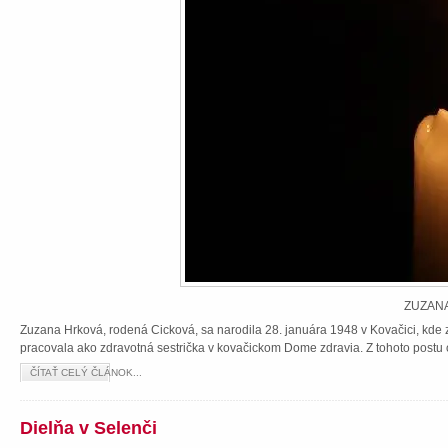
ZUZANA
Zuzana Hrková, rodená Cicková, sa narodila 28. januára 1948 v Kovačici, kde z
pracovala ako zdravotná sestrička v kovačickom Dome zdravia. Z tohoto postu 
ČÍTAŤ CELÝ ČLÁNOK...
Dielňa v Selenči