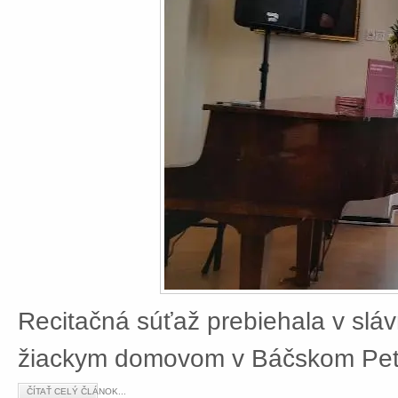
Recitačná súťaž prebiehala v slá
žiackym domovom v Báčskom Petr
ČÍTAŤ CELÝ ČLÁNOK...