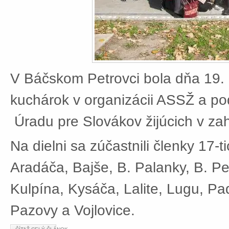
V Báčskom Petrovci bola dňa 19. 
kuchárok v organizácii ASSŽ a po
Úradu pre Slovákov žijúcich v zah
Na dielni sa zúčastnili členky 17-t
Aradáča, Bajše, B. Palanky, B. Pe
Kulpína, Kysáča, Lalite, Lugu, Pad
Pazovy a Vojlovice.