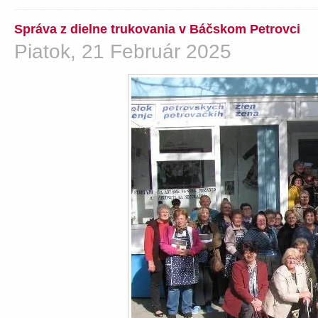
Správa z dielne trukovania v Báčskom Petrovci
Piatok, 21 Február 2025