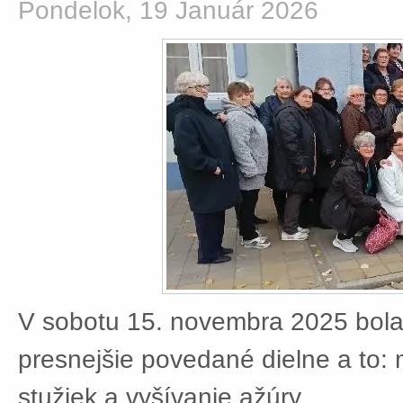
Pondelok, 19 Január 2026
V sobotu 15. novembra 2025 bola
presnejšie povedané dielne a to:
stužiek a vyšívanie ažúry.