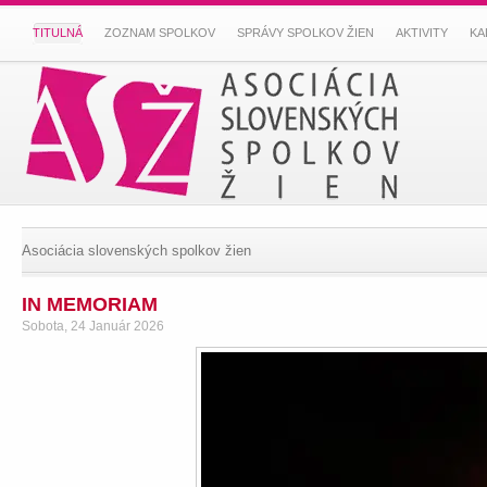
TITULNÁ
ZOZNAM SPOLKOV
SPRÁVY SPOLKOV ŽIEN
AKTIVITY
KA
Asociácia slovenských spolkov žien
IN MEMORIAM
Sobota, 24 Január 2026