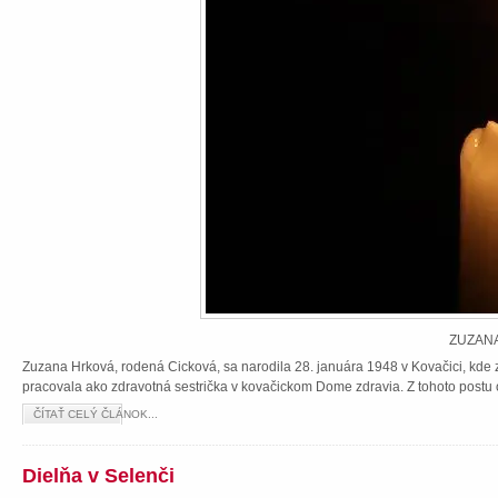
ZUZANA
Zuzana Hrková, rodená Cicková, sa narodila 28. januára 1948 v Kovačici, kde z
pracovala ako zdravotná sestrička v kovačickom Dome zdravia. Z tohoto postu 
ČÍTAŤ CELÝ ČLÁNOK...
Dielňa v Selenči