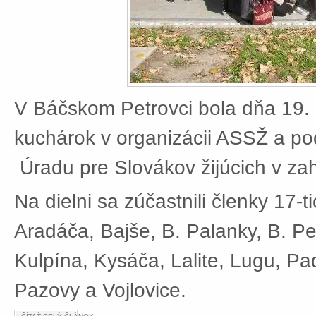
V Báčskom Petrovci bola dňa 19. 
kuchárok v organizácii ASSŽ a po
Úradu pre Slovákov žijúcich v zah
Na dielni sa zúčastnili členky 17-t
Aradáča, Bajše, B. Palanky, B. Pe
Kulpína, Kysáča, Lalite, Lugu, Pad
Pazovy a Vojlovice.