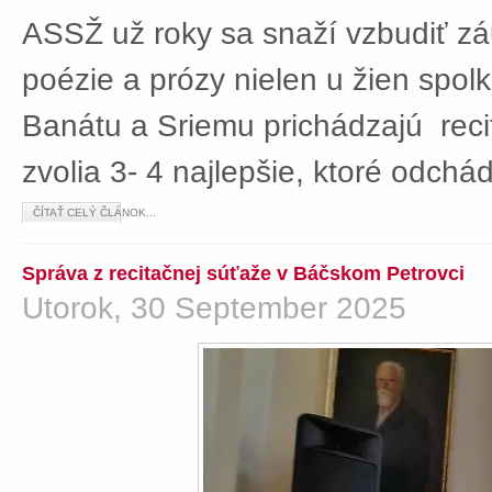
ASSŽ už roky sa snaží vzbudiť z
poézie a prózy nielen u žien spolká
Banátu a Sriemu prichádzajú rec
zvolia 3- 4 najlepšie, ktoré odch
ČÍTAŤ CELÝ ČLÁNOK...
Správa z recitačnej súťaže v Báčskom Petrovci
Utorok, 30 September 2025