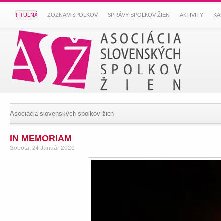
TITULNÁ
ZOZNAM SPOLKOV
SPRÁVY SPOLKOV ŽIEN
AKTIVITY
KA
Asociácia slovenských spolkov žien
IN MEMORIAM
Sobota, 24 Január 2026