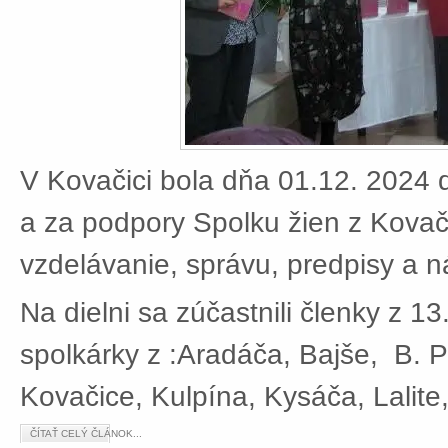
V Kovačici bola dňa 01.12. 2024 d
a za podpory Spolku žien z Kovači
vzdelávanie, správu, predpisy a 
Na dielni sa zúčastnili členky z 13
spolkárky z :Aradáča, Bajše, B. P
Kovačice, Kulpína, Kysáča, Lalite
ČÍTAŤ CELÝ ČLÁNOK...