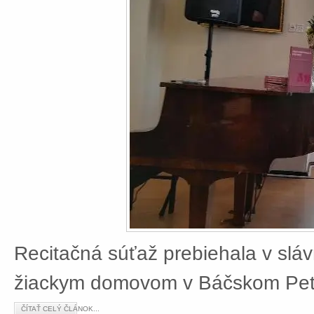
Recitačná súťaž prebiehala v slá
žiackym domovom v Báčskom Petr
ČÍTAŤ CELÝ ČLÁNOK...