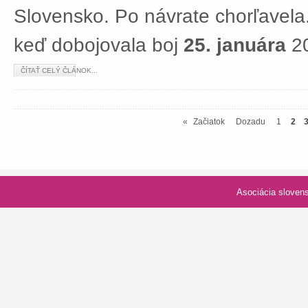
Slovensko. Po návrate chorľavela.
keď dobojovala boj
25. januára
20
ČÍTAŤ CELÝ ČLÁNOK...
«
Začiatok
Dozadu
1
2
Asociácia slovenských spolk