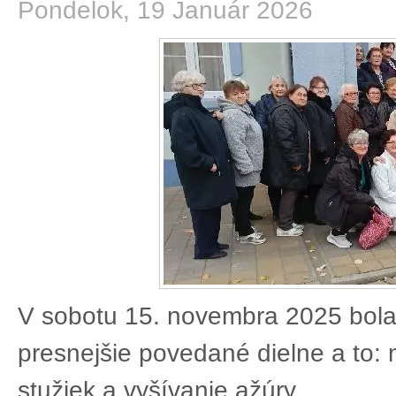
Pondelok, 19 Január 2026
V sobotu 15. novembra 2025 bola
presnejšie povedané dielne a to:
stužiek a vyšívanie ažúry.