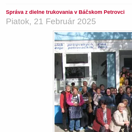
Správa z dielne trukovania v Báčskom Petrovci
Piatok, 21 Február 2025