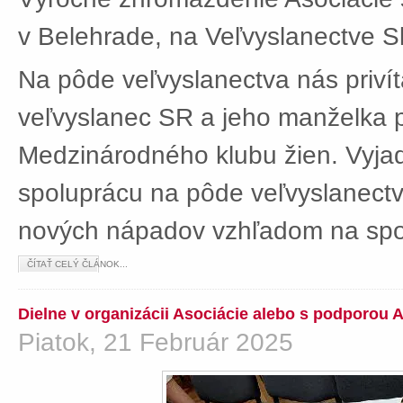
v Belehrade, na Veľvyslanectve Sl
Na pôde veľvyslanectva nás privít
veľvyslanec SR a jeho manželka 
Medzinárodného klubu žien. Vyjad
spoluprácu na pôde veľvyslanectv
nových nápadov vzhľadom na spol
ČÍTAŤ CELÝ ČLÁNOK...
Dielne v organizácii Asociácie alebo s podporou 
Piatok, 21 Február 2025