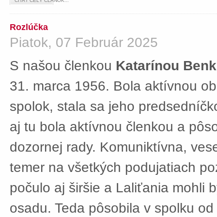
ČÍTAŤ CELÝ ČLÁNOK...
Rozlúčka
Piatok, 07 Február 2025
S našou členkou
Katarínou Ben
31. marca 1956. Bola aktívnou ob
spolok, stala sa jeho predsedníč
aj tu bola aktívnou členkou a pôs
dozornej rady. Komuniktívna, ves
temer na všetkých podujatiach po
počulo aj širšie a Laliťania mohli
osadu. Teda pôsobila v spolku od 