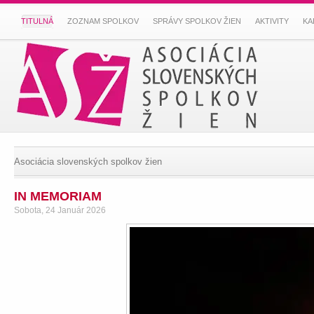
TITULNÁ
ZOZNAM SPOLKOV
SPRÁVY SPOLKOV ŽIEN
AKTIVITY
KA
Asociácia slovenských spolkov žien
IN MEMORIAM
Sobota, 24 Január 2026