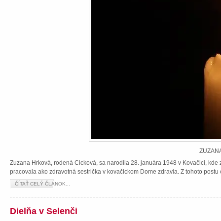
ZUZANA
Zuzana Hrková, rodená Cicková, sa narodila 28. januára 1948 v Kovačici, kde z
pracovala ako zdravotná sestrička v kovačickom Dome zdravia. Z tohoto postu 
ČÍTAŤ CELÝ ČLÁNOK...
Dielňa v Selenči