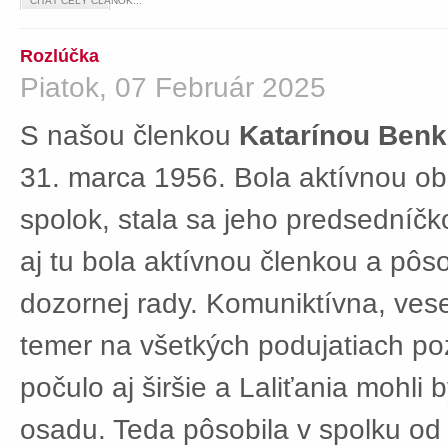
ČÍTAŤ CELÝ ČLÁNOK...
Rozlúčka
Piatok, 07 Február 2025
S našou členkou
Katarínou Ben
31. marca 1956. Bola aktívnou ob
spolok, stala sa jeho predsedníč
aj tu bola aktívnou členkou a pôs
dozornej rady. Komuniktívna, ves
temer na všetkých podujatiach po
počulo aj širšie a Laliťania mohli
osadu. Teda pôsobila v spolku od 