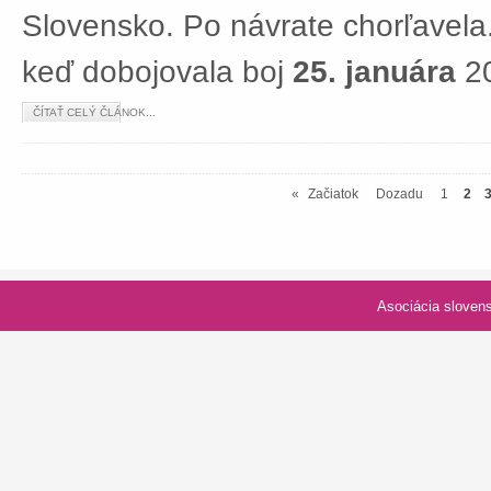
Slovensko. Po návrate chorľavela.
keď dobojovala boj
25. januára
20
ČÍTAŤ CELÝ ČLÁNOK...
«
Začiatok
Dozadu
1
2
Asociácia slovenských spolk