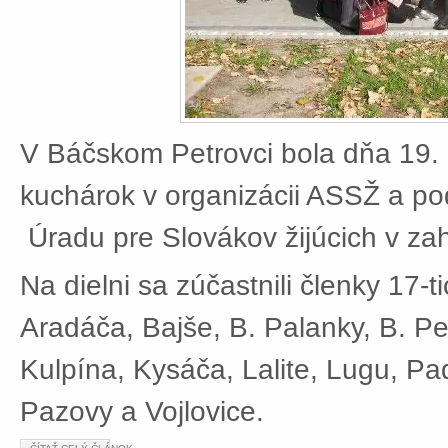
V Báčskom Petrovci bola dňa 19. 
kuchárok v organizácii ASSŽ a po
Úradu pre Slovákov žijúcich v zah
Na dielni sa zúčastnili členky 17-t
Aradáča, Bajše, B. Palanky, B. Pe
Kulpína, Kysáča, Lalite, Lugu, Pad
Pazovy a Vojlovice.