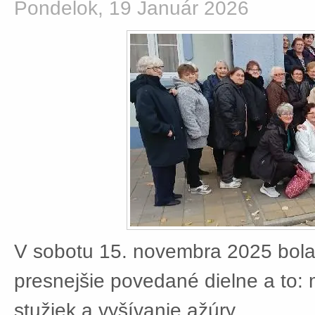
Pondelok, 19 Január 2026
V sobotu 15. novembra 2025 bola
presnejšie povedané dielne a to:
stužiek a vyšívanie ažúry.