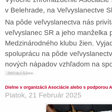
v Belehrade, na Veľvyslanectve Sl
Na pôde veľvyslanectva nás privít
veľvyslanec SR a jeho manželka 
Medzinárodného klubu žien. Vyjad
spoluprácu na pôde veľvyslanectv
nových nápadov vzhľadom na spol
ČÍTAŤ CELÝ ČLÁNOK...
Dielne v organizácii Asociácie alebo s podporou 
Piatok, 21 Február 2025