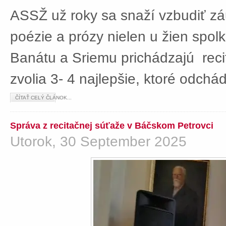
ASSŽ už roky sa snaží vzbudiť z
poézie a prózy nielen u žien spolká
Banátu a Sriemu prichádzajú rec
zvolia 3- 4 najlepšie, ktoré odch
ČÍTAŤ CELÝ ČLÁNOK...
Správa z recitačnej súťaže v Báčskom Petrovci
Utorok, 30 September 2025