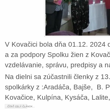
V Kovačici bola dňa 01.12. 2024 d
a za podpory Spolku žien z Kovači
vzdelávanie, správu, predpisy a 
Na dielni sa zúčastnili členky z 13
spolkárky z :Aradáča, Bajše, B. P
Kovačice, Kulpína, Kysáča, Lalite
ČÍTAŤ CELÝ ČLÁNOK...