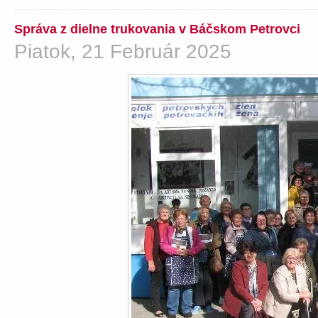
Správa z dielne trukovania v Báčskom Petrovci
Piatok, 21 Február 2025