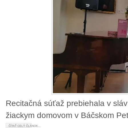
Recitačná súťaž prebiehala v slá
žiackym domovom v Báčskom Petr
ČÍTAŤ CELÝ ČLÁNOK...