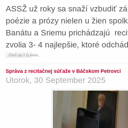
ASSŽ už roky sa snaží vzbudiť z
poézie a prózy nielen u žien spolká
Banátu a Sriemu prichádzajú rec
zvolia 3- 4 najlepšie, ktoré odch
ČÍTAŤ CELÝ ČLÁNOK...
Správa z recitačnej súťaže v Báčskom Petrovci
Utorok, 30 September 2025