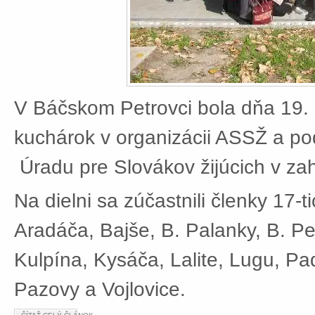
V Báčskom Petrovci bola dňa 19. 
kuchárok v organizácii ASSŽ a po
Úradu pre Slovákov žijúcich v zah
Na dielni sa zúčastnili členky 17-t
Aradáča, Bajše, B. Palanky, B. Pe
Kulpína, Kysáča, Lalite, Lugu, Pad
Pazovy a Vojlovice.