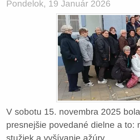
Pondelok, 19 Január 2026
V sobotu 15. novembra 2025 bola
presnejšie povedané dielne a to:
stužiek a vyšívanie ažúry.