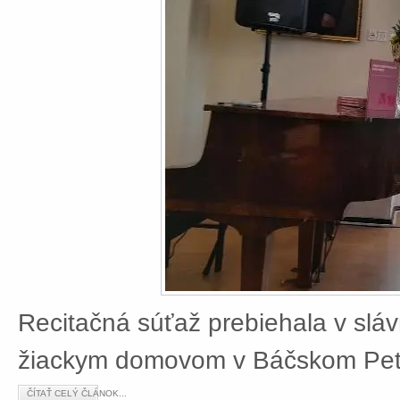
Recitačná súťaž prebiehala v slá
žiackym domovom v Báčskom Petr
ČÍTAŤ CELÝ ČLÁNOK...