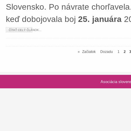
Slovensko. Po návrate chorľavela.
keď dobojovala boj
25. januára
20
ČÍTAŤ CELÝ ČLÁNOK...
«
Začiatok
Dozadu
1
2
Asociácia slovenských spolk