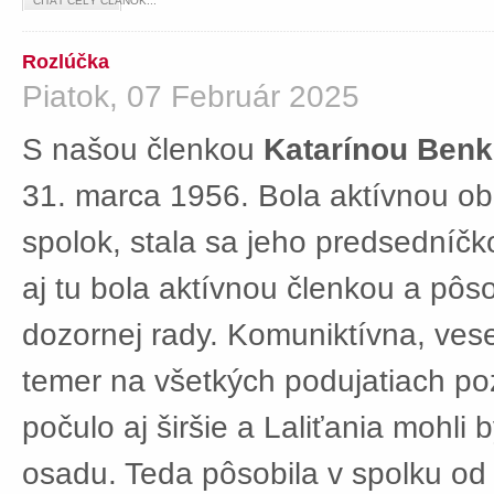
ČÍTAŤ CELÝ ČLÁNOK...
Rozlúčka
Piatok, 07 Február 2025
S našou členkou
Katarínou Ben
31. marca 1956. Bola aktívnou ob
spolok, stala sa jeho predsedníč
aj tu bola aktívnou členkou a pôs
dozornej rady. Komuniktívna, ves
temer na všetkých podujatiach po
počulo aj širšie a Laliťania mohli
osadu. Teda pôsobila v spolku od 