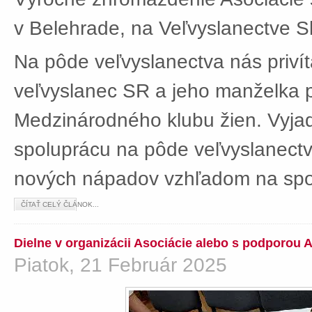
v Belehrade, na Veľvyslanectve Sl
Na pôde veľvyslanectva nás privít
veľvyslanec SR a jeho manželka 
Medzinárodného klubu žien. Vyjad
spoluprácu na pôde veľvyslanectv
nových nápadov vzhľadom na spol
ČÍTAŤ CELÝ ČLÁNOK...
Dielne v organizácii Asociácie alebo s podporou 
Piatok, 21 Február 2025