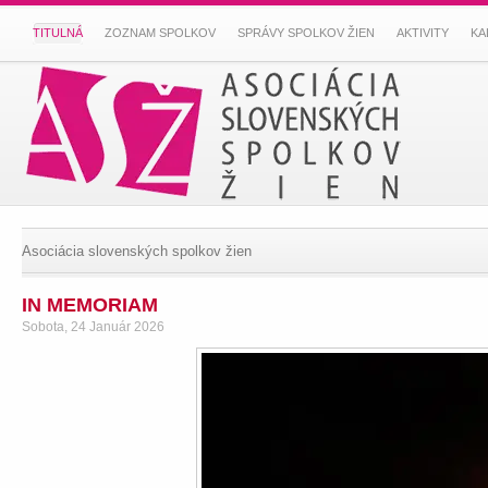
TITULNÁ
ZOZNAM SPOLKOV
SPRÁVY SPOLKOV ŽIEN
AKTIVITY
KA
Asociácia slovenských spolkov žien
IN MEMORIAM
Sobota, 24 Január 2026