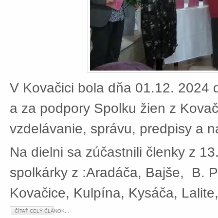
V Kovačici bola dňa 01.12. 2024 d
a za podpory Spolku žien z Kovači
vzdelávanie, správu, predpisy a 
Na dielni sa zúčastnili členky z 13
spolkárky z :Aradáča, Bajše, B. P
Kovačice, Kulpína, Kysáča, Lalite
ČÍTAŤ CELÝ ČLÁNOK...