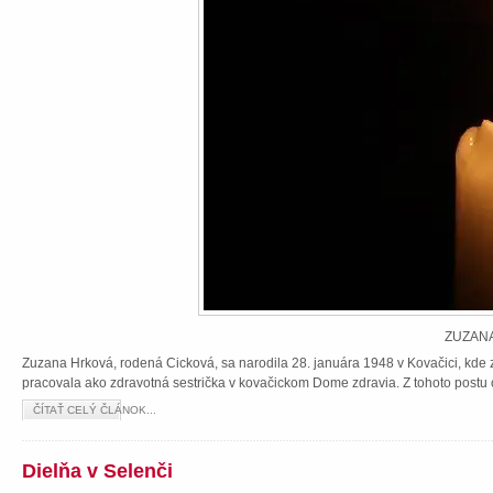
ZUZANA
Zuzana Hrková, rodená Cicková, sa narodila 28. januára 1948 v Kovačici, kde z
pracovala ako zdravotná sestrička v kovačickom Dome zdravia. Z tohoto postu 
ČÍTAŤ CELÝ ČLÁNOK...
Dielňa v Selenči