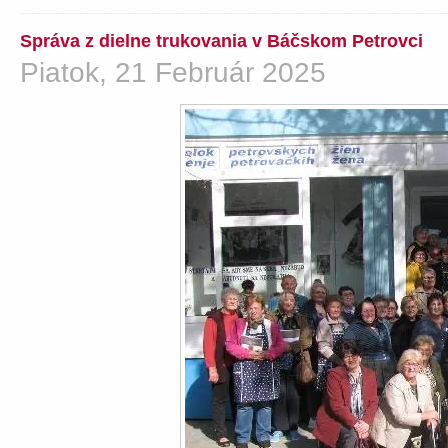
Správa z dielne trukovania v Báčskom Petrovci
Piatok, 21 Február 2025