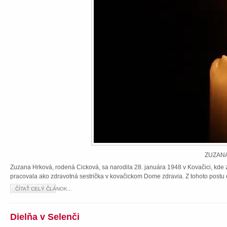
ZUZANA
Zuzana Hrková, rodená Cicková, sa narodila 28. januára 1948 v Kovačici, kde z
pracovala ako zdravotná sestrička v kovačickom Dome zdravia. Z tohoto postu 
ČÍTAŤ CELÝ ČLÁNOK...
Dielňa v Selenči