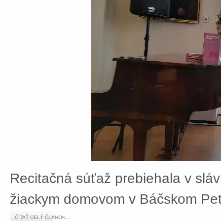
Recitačná súťaž prebiehala v slá
žiackym domovom v Báčskom Petr
ČÍTAŤ CELÝ ČLÁNOK...