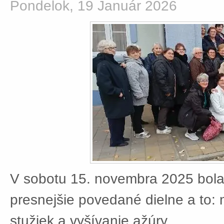
Pondelok, 19 Január 2026
V sobotu 15. novembra 2025 bola
presnejšie povedané dielne a to:
stužiek a vyšívanie ažúry.