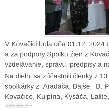
V Kovačici bola dňa 01.12. 2024 d
a za podpory Spolku žien z Kovači
vzdelávanie, správu, predpisy a 
Na dielni sa zúčastnili členky z 13
spolkárky z :Aradáča, Bajše, B. P
Kovačice, Kulpína, Kysáča, Lalite
ČÍTAŤ CELÝ ČLÁNOK...