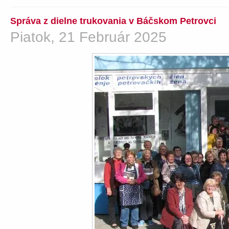
Správa z dielne trukovania v Báčskom Petrovci
Piatok, 21 Február 2025