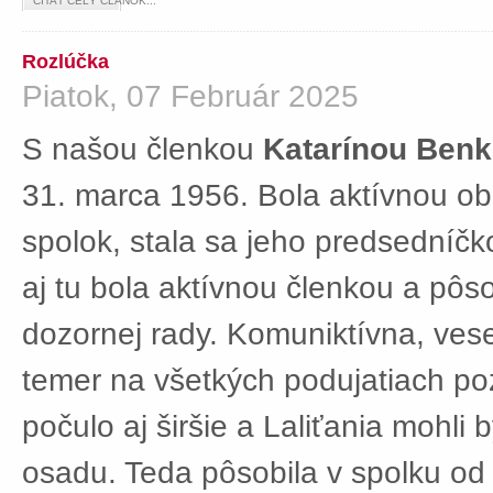
ČÍTAŤ CELÝ ČLÁNOK...
Rozlúčka
Piatok, 07 Február 2025
S našou členkou
Katarínou Ben
31. marca 1956. Bola aktívnou ob
spolok, stala sa jeho predsedníč
aj tu bola aktívnou členkou a pôs
dozornej rady. Komuniktívna, ves
temer na všetkých podujatiach po
počulo aj širšie a Laliťania mohli
osadu. Teda pôsobila v spolku od 