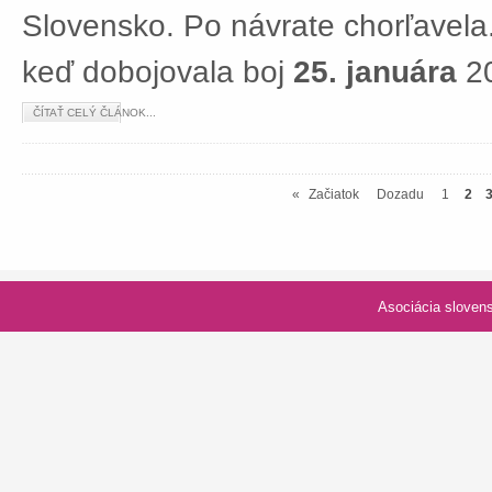
Slovensko. Po návrate chorľavela.
keď dobojovala boj
25. januára
20
ČÍTAŤ CELÝ ČLÁNOK...
«
Začiatok
Dozadu
1
2
Asociácia slovenských spolk