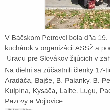
V Báčskom Petrovci bola dňa 19. 
kuchárok v organizácii ASSŽ a po
Úradu pre Slovákov žijúcich v zah
Na dielni sa zúčastnili členky 17-t
Aradáča, Bajše, B. Palanky, B. Pe
Kulpína, Kysáča, Lalite, Lugu, Pad
Pazovy a Vojlovice.