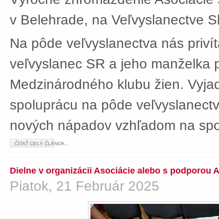
v Belehrade, na Veľvyslanectve Sl
Na pôde veľvyslanectva nás privít
veľvyslanec SR a jeho manželka 
Medzinárodného klubu žien. Vyjad
spoluprácu na pôde veľvyslanectv
nových nápadov vzhľadom na spol
ČÍTAŤ CELÝ ČLÁNOK...
Dielne v organizácii Asociácie alebo s podporou 
Piatok, 21 Február 2025