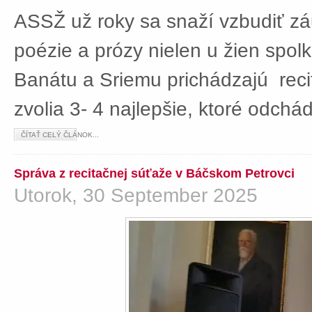
ASSŽ už roky sa snaží vzbudiť z
poézie a prózy nielen u žien spolká
Banátu a Sriemu prichádzajú rec
zvolia 3- 4 najlepšie, ktoré odch
ČÍTAŤ CELÝ ČLÁNOK...
Správa z recitačnej súťaže v Báčskom Petrovci
Utorok, 30 September 2025