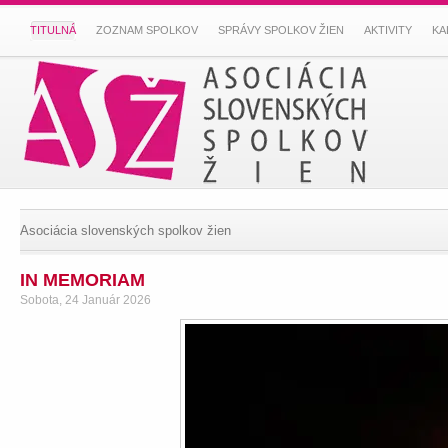
TITULNÁ
ZOZNAM SPOLKOV
SPRÁVY SPOLKOV ŽIEN
AKTIVITY
KA
Asociácia slovenských spolkov žien
IN MEMORIAM
Sobota, 24 Január 2026