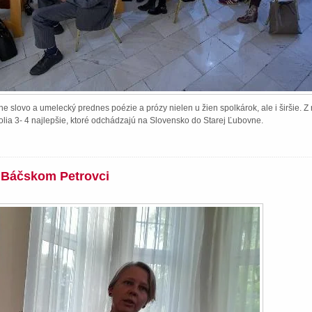
e slovo a umelecký prednes poézie a prózy nielen u žien spolkárok, ale i širšie. 
lia 3- 4 najlepšie, ktoré odchádzajú na Slovensko do Starej Ľubovne.
v Báčskom Petrovci