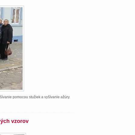
šívanie pomocou stužiek a vyšívanie ažúry.
ných vzorov