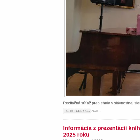
Recitačná súťaž prebiehala v slávnostnej s
ČÍTAŤ CELÝ ČLÁNOK...
Informácia z prezentácii kn
2025 roku