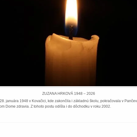
ZUZANA HRKOVÁ 1948 – 2026
8. januára 1948 v Kovačici, kde zakončila i základnú školu, pokračovala v Pančeve
om Dome zdravia. Z tohoto postu odišla i do dôchodku v roku 2002.