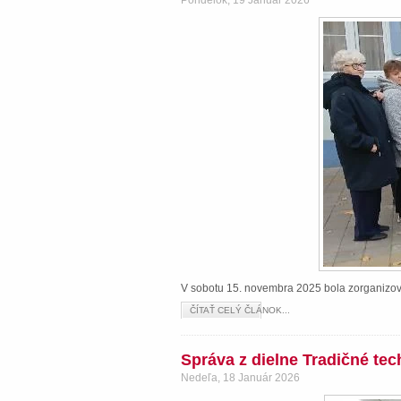
Pondelok, 19 Január 2026
V sobotu 15. novembra 2025 bola zorganizova
ČÍTAŤ CELÝ ČLÁNOK...
Správa z dielne Tradičné te
Nedeľa, 18 Január 2026