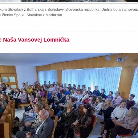
kom Slovákov z Bulharska z Bratislavy, Slovenská republika. Dielňa bola stanoven
li členky Spolku Slovákov z Maďarska.
ie Naša Vansovej Lomnička