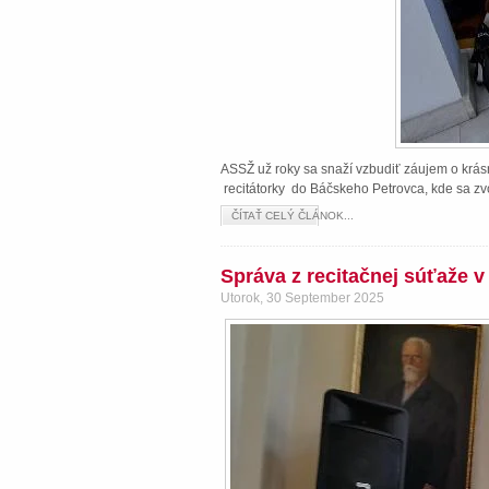
ASSŽ už roky sa snaží vzbudiť záujem o krásn
recitátorky do Báčskeho Petrovca, kde sa zvo
ČÍTAŤ CELÝ ČLÁNOK...
Správa z recitačnej súťaže 
Utorok, 30 September 2025