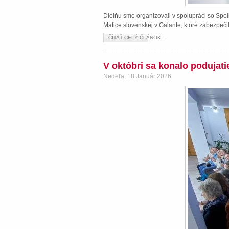
Dielňu sme organizovali v spolupráci so Spol
Matice slovenskej v Galante, ktoré zabezpeči
ČÍTAŤ CELÝ ČLÁNOK...
V októbri sa konalo podujat
Nedeľa, 18 Január 2026