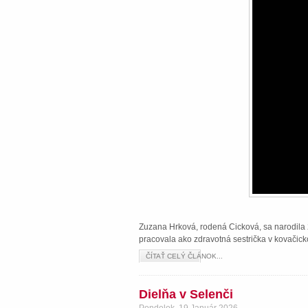
Zuzana Hrková, rodená Cicková, sa narodila 2
pracovala ako zdravotná sestrička v kovačick
ČÍTAŤ CELÝ ČLÁNOK...
Dielňa v Selenči