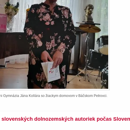
ieni Gymnázia Jána Kollára so žiackym domovom v Báčskom Petrovci.
íh slovenských dolnozemských autoriek počas Slove