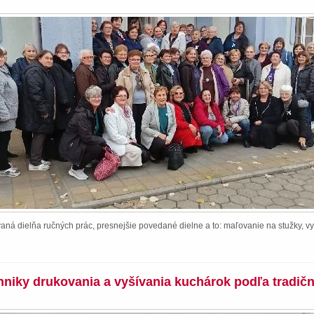
ná dielňa ručných prác, presnejšie povedané dielne a to: maľovanie na stužky, vy
chniky drukovania a vyšívania kuchárok podľa tradič