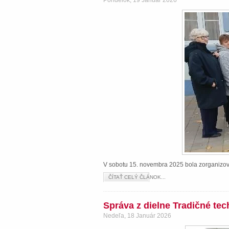
Pondelok, 19 Január 2026
V sobotu 15. novembra 2025 bola zorganizova
ČÍTAŤ CELÝ ČLÁNOK...
Správa z dielne Tradičné te
Nedeľa, 18 Január 2026