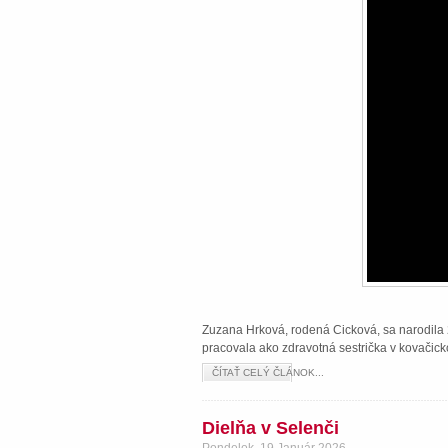
Zuzana Hrková, rodená Cicková, sa narodila 2
pracovala ako zdravotná sestrička v kovačick
ČÍTAŤ CELÝ ČLÁNOK...
Dielňa v Selenči