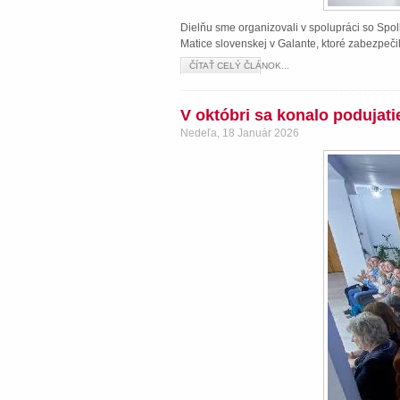
Dielňu sme organizovali v spolupráci so Spol
Matice slovenskej v Galante, ktoré zabezpeči
ČÍTAŤ CELÝ ČLÁNOK...
V októbri sa konalo podujat
Nedeľa, 18 Január 2026