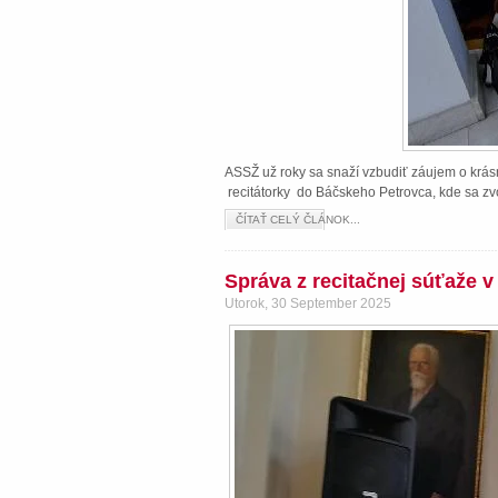
ASSŽ už roky sa snaží vzbudiť záujem o krásn
recitátorky do Báčskeho Petrovca, kde sa zvo
ČÍTAŤ CELÝ ČLÁNOK...
Správa z recitačnej súťaže 
Utorok, 30 September 2025