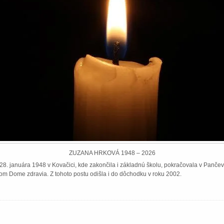
ZUZANA HRKOVÁ 1948 – 2026
8. januára 1948 v Kovačici, kde zakončila i základnú školu, pokračovala v Pančeve
om Dome zdravia. Z tohoto postu odišla i do dôchodku v roku 2002.