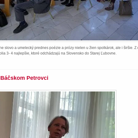
e slovo a umelecký prednes poézie a prózy nielen u žien spolkárok, ale i širšie. 
lia 3- 4 najlepšie, ktoré odchádzajú na Slovensko do Starej Ľubovne.
v Báčskom Petrovci