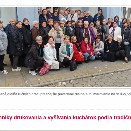
ná dielňa ručných prác, presnejšie povedané dielne a to: maľovanie na stužky, vy
chniky drukovania a vyšívania kuchárok podľa tradič