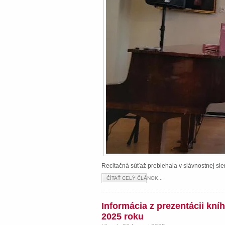
Recitačná súťaž prebiehala v slávnostnej s
ČÍTAŤ CELÝ ČLÁNOK...
Informácia z prezentácii kn
2025 roku