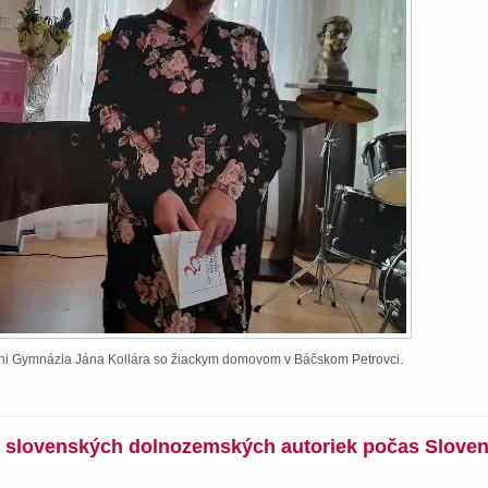
ieni Gymnázia Jána Kollára so žiackym domovom v Báčskom Petrovci.
íh slovenských dolnozemských autoriek počas Slove