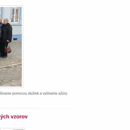
šívanie pomocou stužiek a vyšívanie ažúry.
ných vzorov