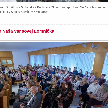
kom Slovákov z Bulharska z Bratislavy, Slovenská republika. Dielňa bola stanoven
li členky Spolku Slovákov z Maďarska.
ie Naša Vansovej Lomnička