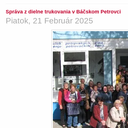
Správa z dielne trukovania v Báčskom Petrovci
Piatok, 21 Február 2025