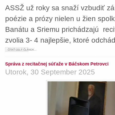
ASSŽ už roky sa snaží vzbudiť z
poézie a prózy nielen u žien spolká
Banátu a Sriemu prichádzajú rec
zvolia 3- 4 najlepšie, ktoré odch
ČÍTAŤ CELÝ ČLÁNOK...
Správa z recitačnej súťaže v Báčskom Petrovci
Utorok, 30 September 2025