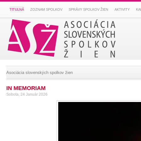
TITULNÁ
ZOZNAM SPOLKOV
SPRÁVY SPOLKOV ŽIEN
AKTIVITY
KA
Asociácia slovenských spolkov žien
IN MEMORIAM
Sobota, 24 Január 2026