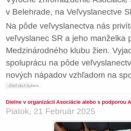
v Belehrade, na Veľvyslanectve Sl
Na pôde veľvyslanectva nás privít
veľvyslanec SR a jeho manželka 
Medzinárodného klubu žien. Vyjad
spoluprácu na pôde veľvyslanectv
nových nápadov vzhľadom na spol
ČÍTAŤ CELÝ ČLÁNOK...
Dielne v organizácii Asociácie alebo s podporou 
Piatok, 21 Február 2025