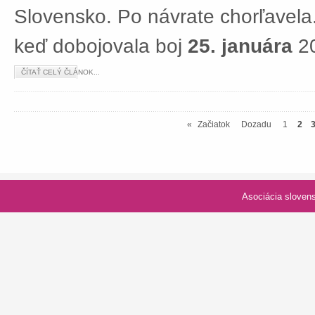
Slovensko. Po návrate chorľavela.
keď dobojovala boj
25. januára
20
ČÍTAŤ CELÝ ČLÁNOK...
«
Začiatok
Dozadu
1
2
Asociácia slovenských spolk