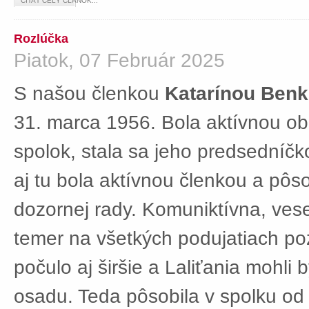
ČÍTAŤ CELÝ ČLÁNOK...
Rozlúčka
Piatok, 07 Február 2025
S našou členkou
Katarínou Ben
31. marca 1956. Bola aktívnou ob
spolok, stala sa jeho predsedníč
aj tu bola aktívnou členkou a pôs
dozornej rady. Komuniktívna, ves
temer na všetkých podujatiach po
počulo aj širšie a Laliťania mohli
osadu. Teda pôsobila v spolku od 