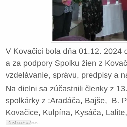
V Kovačici bola dňa 01.12. 2024 d
a za podpory Spolku žien z Kovači
vzdelávanie, správu, predpisy a 
Na dielni sa zúčastnili členky z 13
spolkárky z :Aradáča, Bajše, B. P
Kovačice, Kulpína, Kysáča, Lalite
ČÍTAŤ CELÝ ČLÁNOK...