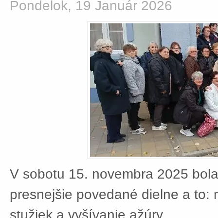
Pondelok, 19 Január 2026
V sobotu 15. novembra 2025 bola
presnejšie povedané dielne a to:
stužiek a vyšívanie ažúry.