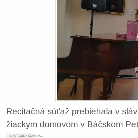
Recitačná súťaž prebiehala v slá
žiackym domovom v Báčskom Petr
ČÍTAŤ CELÝ ČLÁNOK...