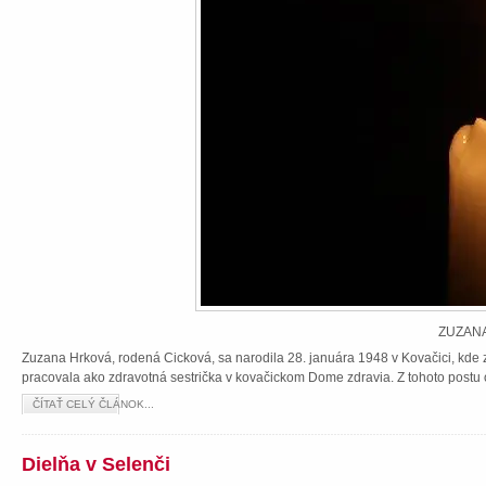
ZUZANA
Zuzana Hrková, rodená Cicková, sa narodila 28. januára 1948 v Kovačici, kde z
pracovala ako zdravotná sestrička v kovačickom Dome zdravia. Z tohoto postu 
ČÍTAŤ CELÝ ČLÁNOK...
Dielňa v Selenči