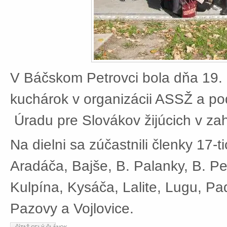
V Báčskom Petrovci bola dňa 19. 
kuchárok v organizácii ASSŽ a po
Úradu pre Slovákov žijúcich v zah
Na dielni sa zúčastnili členky 17-t
Aradáča, Bajše, B. Palanky, B. Pe
Kulpína, Kysáča, Lalite, Lugu, Pad
Pazovy a Vojlovice.