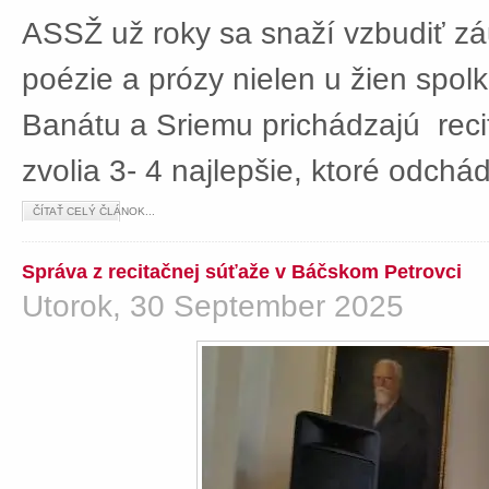
ASSŽ už roky sa snaží vzbudiť z
poézie a prózy nielen u žien spolká
Banátu a Sriemu prichádzajú rec
zvolia 3- 4 najlepšie, ktoré odch
ČÍTAŤ CELÝ ČLÁNOK...
Správa z recitačnej súťaže v Báčskom Petrovci
Utorok, 30 September 2025