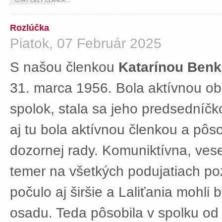
ČÍTAŤ CELÝ ČLÁNOK...
Rozlúčka
Piatok, 07 Február 2025
S našou členkou
Katarínou Ben
31. marca 1956. Bola aktívnou ob
spolok, stala sa jeho predsedníč
aj tu bola aktívnou členkou a pôs
dozornej rady. Komuniktívna, ves
temer na všetkých podujatiach po
počulo aj širšie a Laliťania mohli
osadu. Teda pôsobila v spolku od 