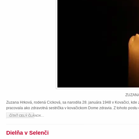
ZUZANA
Zuzana Hrková, rodená Cicková, sa narodila 28. januára 1948 v Kovačici, kde z
pracovala ako zdravotná sestrička v kovačickom Dome zdravia. Z tohoto postu 
ČÍTAŤ CELÝ ČLÁNOK...
Dielňa v Selenči