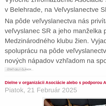
v Belehrade, na Veľvyslanectve Sl
Na pôde veľvyslanectva nás privít
veľvyslanec SR a jeho manželka 
Medzinárodného klubu žien. Vyjad
spoluprácu na pôde veľvyslanectv
nových nápadov vzhľadom na spol
ČÍTAŤ CELÝ ČLÁNOK...
Dielne v organizácii Asociácie alebo s podporou 
Piatok, 21 Február 2025