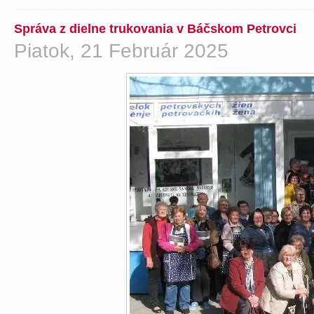
Správa z dielne trukovania v Báčskom Petrovci
Piatok, 21 Február 2025