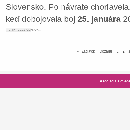
Slovensko. Po návrate chorľavela.
keď dobojovala boj
25. januára
20
ČÍTAŤ CELÝ ČLÁNOK...
«
Začiatok
Dozadu
1
2
Asociácia slovenských spolk