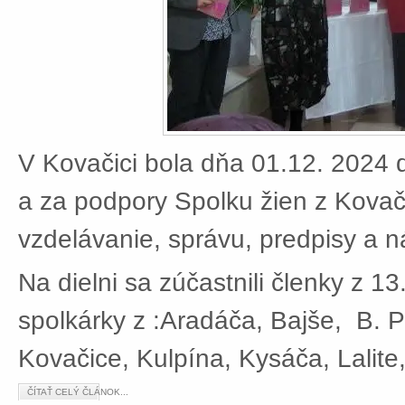
V Kovačici bola dňa 01.12. 2024 d
a za podpory Spolku žien z Kovači
vzdelávanie, správu, predpisy a 
Na dielni sa zúčastnili členky z 13
spolkárky z :Aradáča, Bajše, B. P
Kovačice, Kulpína, Kysáča, Lalite
ČÍTAŤ CELÝ ČLÁNOK...