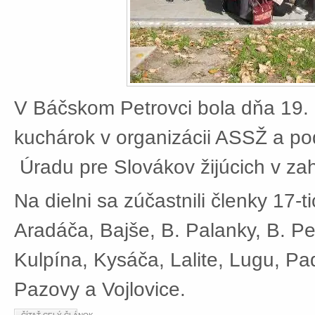
V Báčskom Petrovci bola dňa 19. 
kuchárok v organizácii ASSŽ a po
Úradu pre Slovákov žijúcich v zah
Na dielni sa zúčastnili členky 17-t
Aradáča, Bajše, B. Palanky, B. Pe
Kulpína, Kysáča, Lalite, Lugu, Pad
Pazovy a Vojlovice.