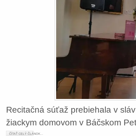
Recitačná súťaž prebiehala v slá
žiackym domovom v Báčskom Petr
ČÍTAŤ CELÝ ČLÁNOK...