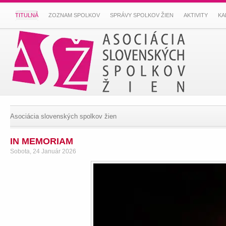
TITULNÁ
ZOZNAM SPOLKOV
SPRÁVY SPOLKOV ŽIEN
AKTIVITY
KA
Asociácia slovenských spolkov žien
IN MEMORIAM
Sobota, 24 Január 2026