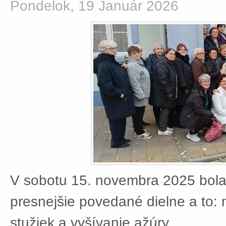
Pondelok, 19 Január 2026
V sobotu 15. novembra 2025 bola
presnejšie povedané dielne a to:
stužiek a vyšívanie ažúry.