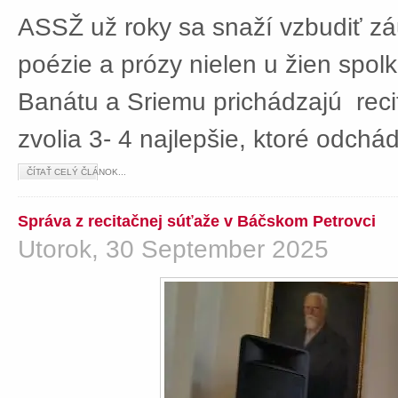
ASSŽ už roky sa snaží vzbudiť z
poézie a prózy nielen u žien spolká
Banátu a Sriemu prichádzajú rec
zvolia 3- 4 najlepšie, ktoré odch
ČÍTAŤ CELÝ ČLÁNOK...
Správa z recitačnej súťaže v Báčskom Petrovci
Utorok, 30 September 2025