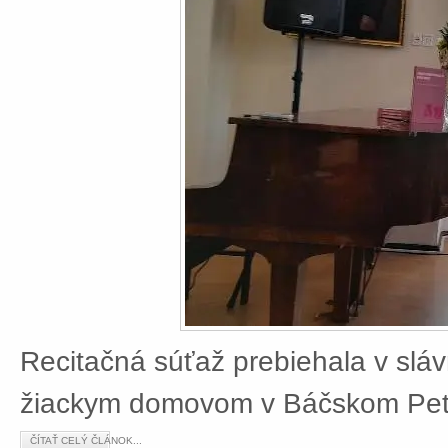
Recitačná súťaž prebiehala v slá
žiackym domovom v Báčskom Petr
ČÍTAŤ CELÝ ČLÁNOK...