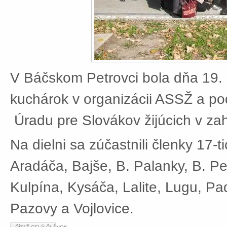
V Báčskom Petrovci bola dňa 19. 
kuchárok v organizácii ASSŽ a po
Úradu pre Slovákov žijúcich v zah
Na dielni sa zúčastnili členky 17-t
Aradáča, Bajše, B. Palanky, B. Pe
Kulpína, Kysáča, Lalite, Lugu, Pad
Pazovy a Vojlovice.