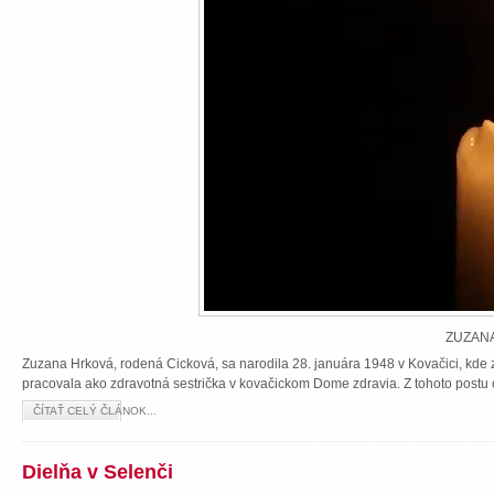
ZUZANA
Zuzana Hrková, rodená Cicková, sa narodila 28. januára 1948 v Kovačici, kde z
pracovala ako zdravotná sestrička v kovačickom Dome zdravia. Z tohoto postu 
ČÍTAŤ CELÝ ČLÁNOK...
Dielňa v Selenči