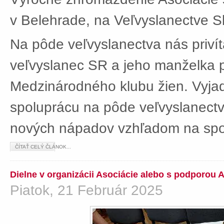
v Belehrade, na Veľvyslanectve Sl
Na pôde veľvyslanectva nás privít
veľvyslanec SR a jeho manželka 
Medzinárodného klubu žien. Vyjad
spoluprácu na pôde veľvyslanectv
nových nápadov vzhľadom na spol
ČÍTAŤ CELÝ ČLÁNOK...
Dielne v organizácii Asociácie alebo s podporou 
Piatok, 21 Február 2025