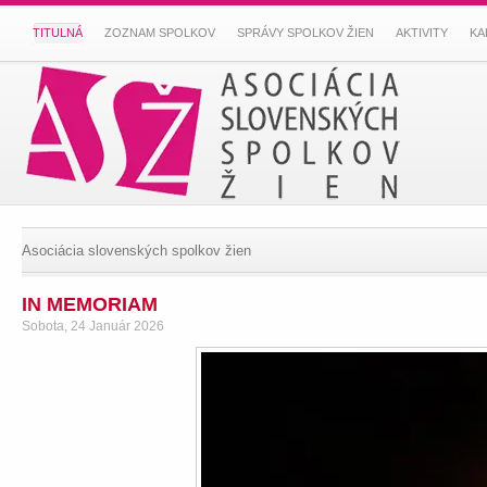
TITULNÁ
ZOZNAM SPOLKOV
SPRÁVY SPOLKOV ŽIEN
AKTIVITY
KA
Asociácia slovenských spolkov žien
IN MEMORIAM
Sobota, 24 Január 2026