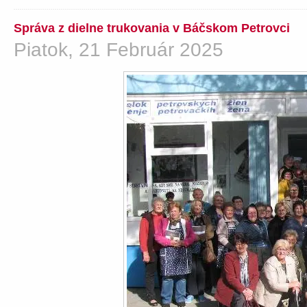
Správa z dielne trukovania v Báčskom Petrovci
Piatok, 21 Február 2025