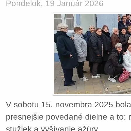
Pondelok, 19 Január 2026
V sobotu 15. novembra 2025 bola
presnejšie povedané dielne a to:
stužiek a vyšívanie ažúry.