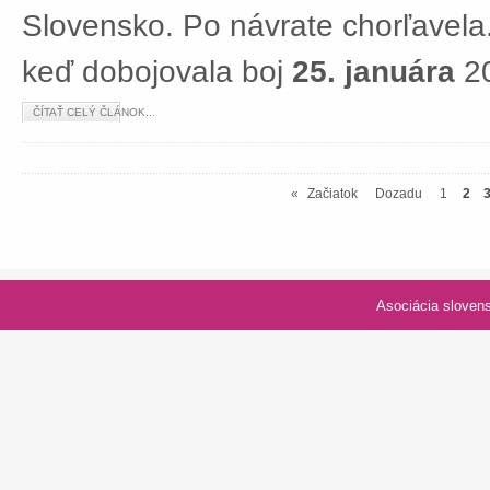
Slovensko. Po návrate chorľavela.
keď dobojovala boj
25. januára
20
ČÍTAŤ CELÝ ČLÁNOK...
«
Začiatok
Dozadu
1
2
Asociácia slovenských spolk