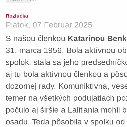
ČÍTAŤ CELÝ ČLÁNOK...
Rozlúčka
Piatok, 07 Február 2025
S našou členkou
Katarínou Ben
31. marca 1956. Bola aktívnou ob
spolok, stala sa jeho predsedníč
aj tu bola aktívnou členkou a pôs
dozornej rady. Komuniktívna, ves
temer na všetkých podujatiach po
počulo aj širšie a Laliťania mohli
osadu. Teda pôsobila v spolku od 