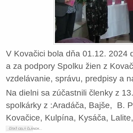
V Kovačici bola dňa 01.12. 2024 d
a za podpory Spolku žien z Kovači
vzdelávanie, správu, predpisy a 
Na dielni sa zúčastnili členky z 13
spolkárky z :Aradáča, Bajše, B. P
Kovačice, Kulpína, Kysáča, Lalite
ČÍTAŤ CELÝ ČLÁNOK...